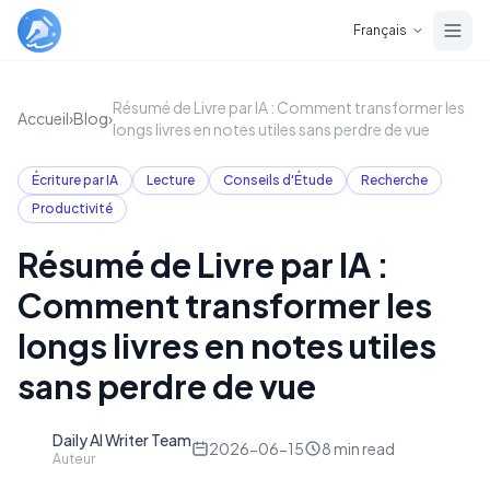
Skip to main content
Français
Résumé de Livre par IA : Comment transformer les
Accueil
›
Blog
›
longs livres en notes utiles sans perdre de vue
Écriture par IA
Lecture
Conseils d'Étude
Recherche
Productivité
Résumé de Livre par IA :
Comment transformer les
longs livres en notes utiles
sans perdre de vue
Daily AI Writer Team
D
2026-06-15
8
min read
Auteur