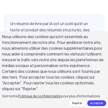
Un résumé de livre par IA est un outil qui lit un
texte et produit des résumés structurés, des
points clés ou des perspectives thématiques en
Nous utilisons des cookies qui sont essentiels au
fonctionnement de notre site. Pour améliorer notre site,
une fraction du temps qu'il faudrait pour lire
nous aimerions utiliser des cookies supplémentaires pour
l'œuvre complète. Pour les étudiants qui se
nous aider à comprendre comment les visiteurs l'utilisent,
battent avec des manuels denses, les chercheurs
mesurer le trafic vers notre site depuis les plateformes de
qui naviguent dans des dizaines d'articles et de
médias sociaux et personnaliser votre expérience.
livres à la fois, et les professionnels qui souhaitent
Certains des cookies que nous utilisons sont fournis par
extraire des idées pratiques de la non-fiction, un
des tiers. Pour accepter tous les cookies, cliquez sur
résumé de livre par IA peut réduire
"Accepter". Pour rejeter tous les cookies optionnels,
considérablement le temps de la lecture à
cliquez sur "Rejeter".
l'application. Ce guide couvre le fonctionnement
Voir notre
Politique de confidentialité
pour plus d'informations
de ces outils, où ils aident vraiment, où ils
Rejeter
Accepter
s'avèrent insuffisants, et comment les utiliser