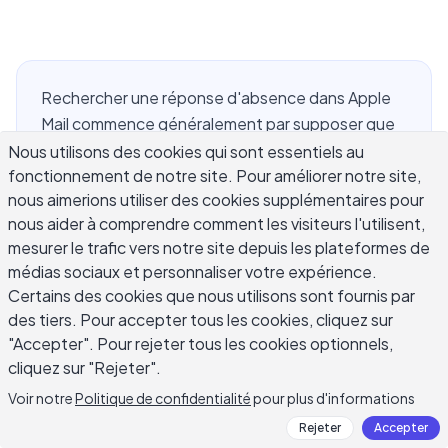
Rechercher une réponse d'absence dans Apple
Mail commence généralement par supposer que
l'application Mail a un paramètre comme le
Nous utilisons des cookies qui sont essentiels au
fonctionnement de notre site. Pour améliorer notre site,
répondeur de vacances de Gmail, caché quelque
nous aimerions utiliser des cookies supplémentaires pour
part dans les Préférences. Ce n'est pas le cas.
nous aider à comprendre comment les visiteurs l'utilisent,
Apple Mail sur Mac, iPhone et iPad n'a pas un seul
mesurer le trafic vers notre site depuis les plateformes de
bouton universel pour les réponses
médias sociaux et personnaliser votre expérience.
automatiques, et ce qui se passe lorsque vous
Certains des cookies que nous utilisons sont fournis par
essayez d'en configurer un dépend entièrement
des tiers. Pour accepter tous les cookies, cliquez sur
du type de compte de messagerie que vous avez
"Accepter". Pour rejeter tous les cookies optionnels,
ajouté à l'application. Un compte iCloud Mail
cliquez sur "Rejeter".
obtient une vraie option côté serveur via
Voir notre
Politique de confidentialité
pour plus d'informations
iCloud.com. Un compte Gmail, Outlook ou
Rejeter
Accepter
Exchange professionnel doit être géré via les