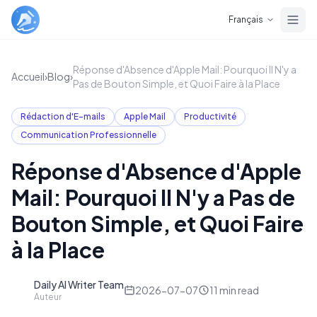
Skip to main content
Français
Réponse d'Absence d'Apple Mail: Pourquoi Il N'y a
Accueil
›
Blog
›
Pas de Bouton Simple, et Quoi Faire à la Place
Rédaction d'E-mails
Apple Mail
Productivité
Communication Professionnelle
Réponse d'Absence d'Apple
Mail: Pourquoi Il N'y a Pas de
Bouton Simple, et Quoi Faire
à la Place
Daily AI Writer Team
D
2026-07-07
11
min read
Auteur