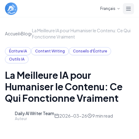
Skip to main content
Français
La Meilleure IA pour Humaniser le Contenu: Ce Qui
Accueil
›
Blog
›
Fonctionne Vraiment
Écriture IA
Content Writing
Conseils d'Écriture
Outils IA
La Meilleure IA pour
Humaniser le Contenu: Ce
Qui Fonctionne Vraiment
Daily AI Writer Team
D
2026-03-26
9
min read
Auteur