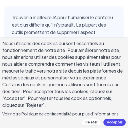
Trouver la meilleure IA pour humaniser le contenu
est plus difficile qu'il n'y paraît. La plupart des
outils promettent de supprimer l'aspect
robotique du texte généré par l'IA, mais offrent
Nous utilisons des cookies qui sont essentiels au
quelque chose qui ressemble à une attaque de
fonctionnement de notre site. Pour améliorer notre site,
synonymes sur votre brouillon original. L'objectif
nous aimerions utiliser des cookies supplémentaires pour
réel n'est pas de tromper un détecteur – c'est
nous aider à comprendre comment les visiteurs l'utilisent,
d'écrire comme quelqu'un qui a quelque chose de
mesurer le trafic vers notre site depuis les plateformes de
spécifique à dire. Ce guide explique ce que
médias sociaux et personnaliser votre expérience.
l'humanisation requiert réellement, ce qui sépare
Certains des cookies que nous utilisons sont fournis par
des tiers. Pour accepter tous les cookies, cliquez sur
les outils qui fonctionnent de ceux qui gaspillent
"Accepter". Pour rejeter tous les cookies optionnels,
votre temps, et comment faire sonner votre
cliquez sur "Rejeter".
contenu authentiquement humain sans
recommencer à zéro.
Voir notre
Politique de confidentialité
pour plus d'informations
Rejeter
Accepter