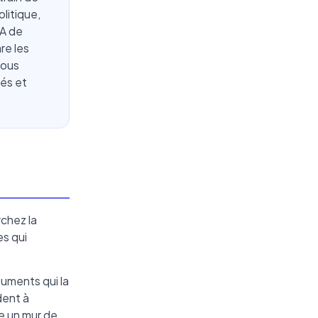
litique,
IA de
re les
vous
rés et
rchez la
es qui
guments qui la
dent à
re un mur de