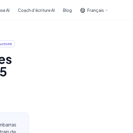
se AI
Coach d'écriture AI
Blog
Français
uctivité
es
25
embarras
rain de