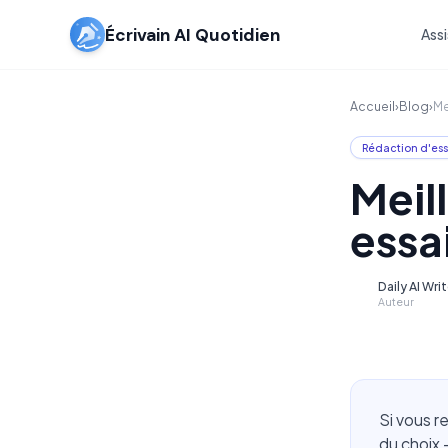
Écrivain AI Quotidien
Assi
Accueil
›
Blog
›
Me
Rédaction d'ess
Meil
essa
Daily AI Wri
D
Auteur
Si vous r
du choix