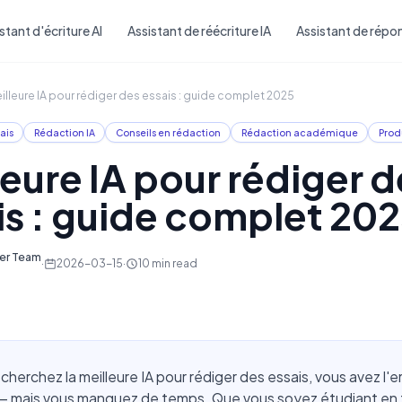
Skip to main content
stant d'écriture AI
Assistant de réécriture IA
Assistant de répon
illeure IA pour rédiger des essais : guide complet 2025
ais
Rédaction IA
Conseils en rédaction
Rédaction académique
Prod
leure IA pour rédiger d
is : guide complet 20
ter Team
·
2026-03-15
·
10
min read
echerchez la meilleure IA pour rédiger des essais, vous avez l'
 — mais vous manquez de temps. Que vous soyez étudiant en t