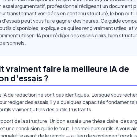
n essai argumentatif, professionnel rédigeant un document po
ur transformant vos idées en contenu structuré, le bon outil 
 d'essais peut vous faire gagner des heures. Ce guide compa
outils disponibles, explique ce qui les rend vraiment utiles, et 
mment utiliser l'IA pour rédiger des essais clairs, bien structu
 personnels.
t vraiment faire la meilleure IA de
on d'essais ?
ls IA de rédaction ne sont pas identiques. Lorsque vous reche
pour rédiger des essais, il y a quelques capacités fondamental
utils vraiment utiles des outils frustrants.
upport de la structure. Un bon essai a une thèse claire, des ar
t une conclusion qui lie le tout. Les meilleurs outils IA vous ai
 squelette avant de le remplir — au lieu de simplement produi