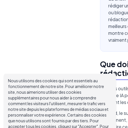
rédiger u
ou blogue
rédaction
meilleurs 
montre co
vraiment
Que doi
rédacti
Nous utilisons des cookies qui sont essentiels au
fonctionnement de notre site. Pour améliorer notre
Tous les outi
site, nous aimerions utiliser des cookies
meilleure IA 
supplémentaires pour nous aider à comprendre
séparent les o
comment les visiteurs l'utilisent, mesurer le trafic vers
notre site depuis les plateformes de médias sociaux et
D'abord, le s
personnaliser votre expérience. Certains des cookies
soutiennent, e
que nous utilisons sont fournis par des tiers. Pour
accepter tous les cookies, cliquez sur "Accepter". Pour
construire ce