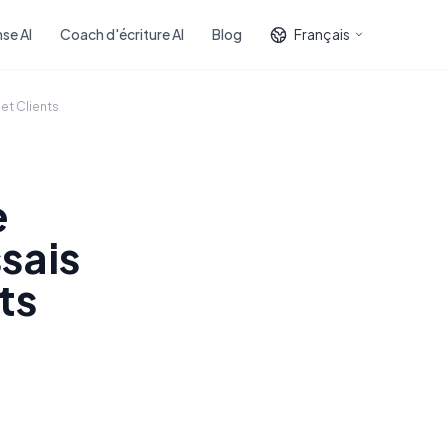
se AI
Coach d'écriture AI
Blog
Français
et Clients
e
sais
ts