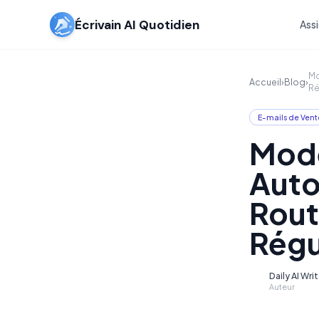
Écrivain AI Quotidien
Assi
Mo
Accueil
›
Blog
›
Ré
E-mails de Vent
Modè
Auto
Rout
Régu
Daily AI Wri
D
Auteur