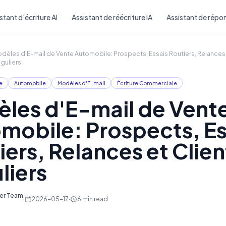
Skip to main content
stant d'écriture AI
Assistant de réécriture IA
Assistant de répon
dèles d'E-mail de Vente Automobile: Prospects, Essais Routiers, Relances 
guliers
e
Automobile
Modèles d'E-mail
Écriture Commerciale
les d'E-mail de Vent
mobile: Prospects, Es
iers, Relances et Clien
liers
ter Team
·
2026-05-17
·
6
min read