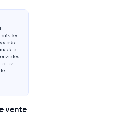
s
i
ents, les
répondre.
e modèle,
couvre les
er, les
 de
e vente