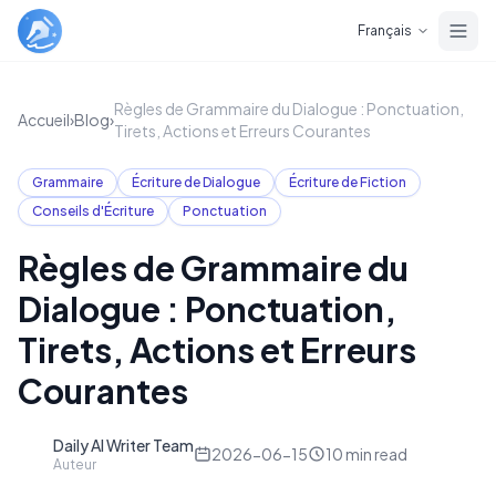
Skip to main content
Français
Règles de Grammaire du Dialogue : Ponctuation,
Accueil
›
Blog
›
Tirets, Actions et Erreurs Courantes
Grammaire
Écriture de Dialogue
Écriture de Fiction
Conseils d'Écriture
Ponctuation
Règles de Grammaire du
Dialogue : Ponctuation,
Tirets, Actions et Erreurs
Courantes
Daily AI Writer Team
D
2026-06-15
10
min read
Auteur