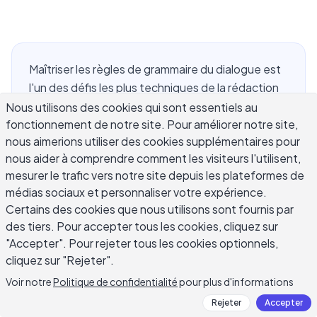
Maîtriser les règles de grammaire du dialogue est
l'un des défis les plus techniques de la rédaction
de fiction et de non-fiction. Une virgule mal
Nous utilisons des cookies qui sont essentiels au
fonctionnement de notre site. Pour améliorer notre site,
placée, un mot incorrectement capitalisé après
nous aimerions utiliser des cookies supplémentaires pour
un tiret de dialogue, ou une action utilisée là où un
nous aider à comprendre comment les visiteurs l'utilisent,
tiret aurait dû être utilisé peut discrètement
mesurer le trafic vers notre site depuis les plateformes de
affaiblir une scène. Ces règles régissent la façon
médias sociaux et personnaliser votre expérience.
dont les paroles apparaissent sur la page : quelle
Certains des cookies que nous utilisons sont fournis par
ponctuation va à l'intérieur des guillemets, quand
des tiers. Pour accepter tous les cookies, cliquez sur
utiliser une virgule plutôt qu'un point, comment
"Accepter". Pour rejeter tous les cookies optionnels,
gérer la parole interrompue, et ce qui se passe
cliquez sur "Rejeter".
quand un personnage cite quelqu'un d'autre. La
Voir notre
Politique de confidentialité
pour plus d'informations
bonne nouvelle est que la grammaire du dialogue
Rejeter
Accepter
suit un ensemble de modèles cohérents. Une fois