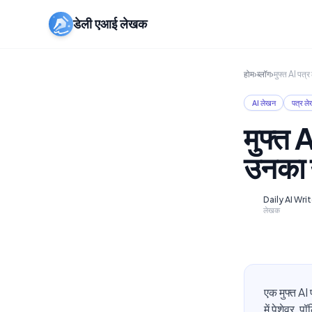
डेली एआई लेखक
होम
›
ब्लॉग
›
मुफ्त AI पत्
AI लेखन
पत्र ल
मुफ्त 
उनका उ
Daily AI Wri
D
लेखक
एक मुफ्त AI
में पेशेवर, 