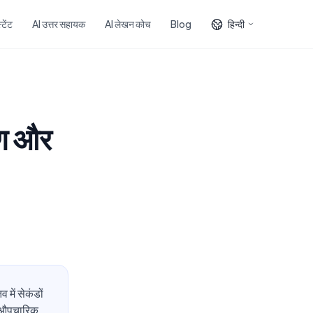
टेंट
AI उत्तर सहायक
AI लेखन कोच
Blog
हिन्दी
रण और
में सेकंडों
र, औपचारिक