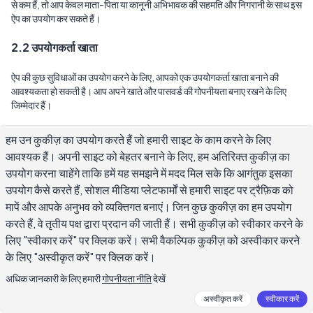
से कम हैं, तो आप केवल माता-पिता या कानूनी अभिभावक की सहमति और निगरानी के साथ इस 
ऐप का उपयोग कर सकते हैं।
2.2 उपयोगकर्ता खाता
ऐप की कुछ सुविधाओं का उपयोग करने के लिए, आपको एक उपयोगकर्ता खाता बनाने की 
आवश्यकता हो सकती है। आप अपने खाते और पासवर्ड की गोपनीयता बनाए रखने के लिए 
जिम्मेदार हैं।
3. बौद्धिक संपत्ति
हम उन कुकीज़ का उपयोग करते हैं जो हमारी साइट के काम करने के लिए
आवश्यक हैं। अपनी साइट को बेहतर बनाने के लिए, हम अतिरिक्त कुकीज़ का
3.1 ऐप सामग्री
उपयोग करना चाहेंगे ताकि हमें यह समझने में मदद मिल सके कि आगंतुक इसका
उपयोग कैसे करते हैं, सोशल मीडिया प्लेटफार्मों से हमारी साइट पर ट्रैफ़िक को
ऐप की सामग्री, सुविधाएँ, और कार्यक्षमता Daily AI Writer की संपत्ति हैं और अंतरराष्ट्रीय 
मापें और आपके अनुभव को व्यक्तिगत बनाएं। जिन कुछ कुकीज़ का हम उपयोग
कॉपीराइट, ट्रेडमार्क, पेटेंट, व्यापार रहस्य, और अन्य बौद्धिक संपत्ति या स्वामित्व अधिकार 
करते हैं, वे तृतीय पक्ष द्वारा प्रदान की जाती हैं। सभी कुकीज़ को स्वीकार करने के
कानूनों द्वारा संरक्षित हैं।
लिए "स्वीकार करें" पर क्लिक करें। सभी वैकल्पिक कुकीज़ को अस्वीकार करने
3.2 उपयोगकर्ता-जनित सामग्री
के लिए "अस्वीकृत करें" पर क्लिक करें।
अधिक जानकारी के लिए हमारी
गोपनीयता नीति
देखें
आप ऐप का उपयोग करके बनाई गई सभी सामग्री का पूर्ण और विशिष्ट स्वामित्व बनाए रखते हैं। 
हम आपकी सामग्री पर किसी भी अधिकार, स्वामित्व या लाइसेंस का दावा नहीं करते हैं। आपकी 
अस्वीकृत करें
स्वीकार करें
सामग्री केवल आपको ऐप सेवा प्रदान करने के लिए संग्रहीत और संसाधित की जाती है (जैसे 