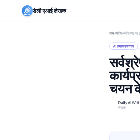
डेली एआई लेखक
होम
›
ब्लॉग
›
सर्वश्रेष्ठ
AI लेखन उपकरण
सर्वश
कार्यप
चयन के
Daily AI Wri
D
लेखक