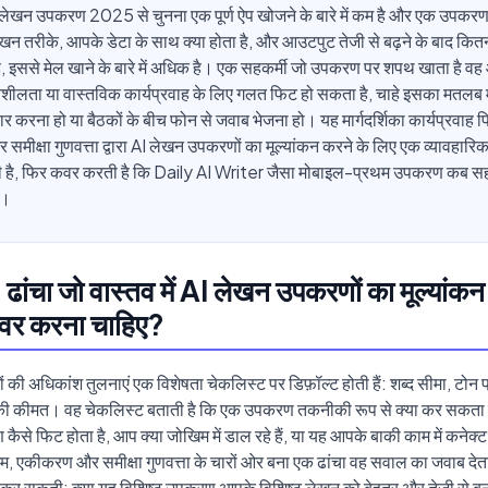
 ai लेखन उपकरण 2025 से चुनना एक पूर्ण ऐप खोजने के बारे में कम है और एक उपक
खन तरीके, आपके डेटा के साथ क्या होता है, और आउटपुट तेजी से बढ़ने के बाद कित
, इससे मेल खाने के बारे में अधिक है। एक सहकर्मी जो उपकरण पर शपथ खाता है व
लता या वास्तविक कार्यप्रवाह के लिए गलत फिट हो सकता है, चाहे इसका मतलब म
यार करना हो या बैठकों के बीच फोन से जवाब भेजना हो। यह मार्गदर्शिका कार्यप्रवाह
मीक्षा गुणवत्ता द्वारा AI लेखन उपकरणों का मूल्यांकन करने के लिए एक व्यावहारिक
ी है, फिर कवर करती है कि Daily AI Writer जैसा मोबाइल-प्रथम उपकरण कब सही
ं।
ंचा जो वास्तव में AI लेखन उपकरणों का मूल्यांकन
कवर करना चाहिए?
ी अधिकांश तुलनाएं एक विशेषता चेकलिस्ट पर डिफ़ॉल्ट होती हैं: शब्द सीमा, टोन प्
े की कीमत। वह चेकलिस्ट बताती है कि एक उपकरण तकनीकी रूप से क्या कर सकता 
से फिट होता है, आप क्या जोखिम में डाल रहे हैं, या यह आपके बाकी काम में कनेक्ट 
िम, एकीकरण और समीक्षा गुणवत्ता के चारों ओर बना एक ढांचा वह सवाल का जवाब देत
ं कर सकती: क्या यह विशिष्ट उपकरण आपके विशिष्ट लेखन को बेहतर और तेजी से बना