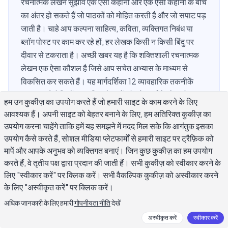
रचनात्मक लेखन सुझाव एक ऐसी कहानी और एक ऐसी कहानी के बीच
का अंतर हो सकते हैं जो पाठकों को मोहित करती है और जो सपाट पड़
जाती है। चाहे आप कल्पना साहित्य, कविता, व्यक्तिगत निबंध या
ब्लॉग पोस्ट पर काम कर रहे हों, हर लेखक किसी न किसी बिंदु पर
दीवार से टकराता है। अच्छी खबर यह है कि शक्तिशाली रचनात्मक
लेखन एक ऐसा कौशल है जिसे आप सचेत अभ्यास के माध्यम से
विकसित कर सकते हैं। यह मार्गदर्शिका 12 व्यावहारिक तकनीकें
कवर करती है जिन्हें प्रकाशित लेखकों और रोजमर्रा के लेखकों द्वारा
हम उन कुकीज़ का उपयोग करते हैं जो हमारी साइट के काम करने के लिए
समान रूप से उपयोग किया जाता है, जीवंत कहानी के विचार उत्पन्न
आवश्यक हैं। अपनी साइट को बेहतर बनाने के लिए, हम अतिरिक्त कुकीज़ का
करने से लेकर आपकी प्रामाणिक आवाज़ खोजने तक। इन
उपयोग करना चाहेंगे ताकि हमें यह समझने में मदद मिल सके कि आगंतुक इसका
रचनात्मक लेखन सुझावों को लगातार लागू करें और आप अपने काम में
उपयोग कैसे करते हैं, सोशल मीडिया प्लेटफार्मों से हमारी साइट पर ट्रैफ़िक को
वास्तविक सुधार देखेंगे।
मापें और आपके अनुभव को व्यक्तिगत बनाएं। जिन कुछ कुकीज़ का हम उपयोग
करते हैं, वे तृतीय पक्ष द्वारा प्रदान की जाती हैं। सभी कुकीज़ को स्वीकार करने के
लिए "स्वीकार करें" पर क्लिक करें। सभी वैकल्पिक कुकीज़ को अस्वीकार करने
के लिए "अस्वीकृत करें" पर क्लिक करें।
क्या रचनात्मक लेखन को अलग बनाता है?
अधिक जानकारी के लिए हमारी
गोपनीयता नीति
देखें
अस्वीकृत करें
स्वीकार करें
महान रचनात्मक लेखन लगातार एक काम करता है: यह पाठक को अनुभव के