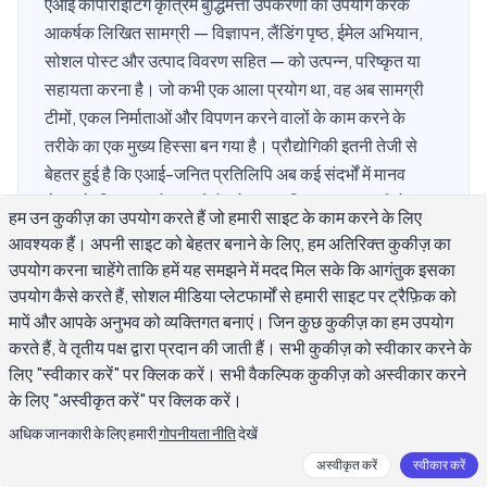
एआई कॉपीराइटिंग कृत्रिम बुद्धिमत्ता उपकरणों का उपयोग करके
आकर्षक लिखित सामग्री — विज्ञापन, लैंडिंग पृष्ठ, ईमेल अभियान,
सोशल पोस्ट और उत्पाद विवरण सहित — को उत्पन्न, परिष्कृत या
सहायता करना है। जो कभी एक आला प्रयोग था, वह अब सामग्री
टीमों, एकल निर्माताओं और विपणन करने वालों के काम करने के
तरीके का एक मुख्य हिस्सा बन गया है। प्रौद्योगिकी इतनी तेजी से
बेहतर हुई है कि एआई-जनित प्रतिलिपि अब कई संदर्भों में मानव
लेखन के लिए पास हो सकती है, जो व्यावहारिक प्रश्न उठाती है:
हम उन कुकीज़ का उपयोग करते हैं जो हमारी साइट के काम करने के लिए
आपको इसका उपयोग कब करना चाहिए, आपको इसका उपयोग कैसे
आवश्यक हैं। अपनी साइट को बेहतर बनाने के लिए, हम अतिरिक्त कुकीज़ का
करना चाहिए, और यह अभी भी क्या खराब करता है?
उपयोग करना चाहेंगे ताकि हमें यह समझने में मदद मिल सके कि आगंतुक इसका
उपयोग कैसे करते हैं, सोशल मीडिया प्लेटफार्मों से हमारी साइट पर ट्रैफ़िक को
मापें और आपके अनुभव को व्यक्तिगत बनाएं। जिन कुछ कुकीज़ का हम उपयोग
करते हैं, वे तृतीय पक्ष द्वारा प्रदान की जाती हैं। सभी कुकीज़ को स्वीकार करने के
एआई कॉपीराइटिंग क्या है?
लिए "स्वीकार करें" पर क्लिक करें। सभी वैकल्पिक कुकीज़ को अस्वीकार करने
के लिए "अस्वीकृत करें" पर क्लिक करें।
एआई कॉपीराइटिंग किसी भी प्रक्रिया को संदर्भित करती है जहां कृत्रिम
अधिक जानकारी के लिए हमारी
गोपनीयता नीति
देखें
बुद्धिमत्ता कार्रवाई चलाने के लिए इरादा रखने वाली आकर्षक या सूचनात्मक
अस्वीकृत करें
स्वीकार करें
सामग्री लिखने में सहायता करती है। इसमें 10-शब्द का गूगल विज्ञापन से