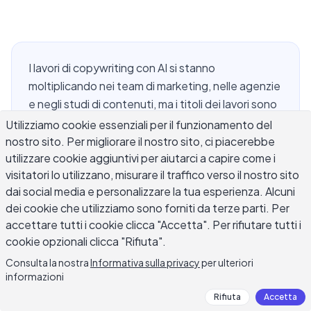
I lavori di copywriting con AI si stanno
moltiplicando nei team di marketing, nelle agenzie
e negli studi di contenuti, ma i titoli dei lavori sono
ancora indietro rispetto a quello che il lavoro
Utilizziamo cookie essenziali per il funzionamento del
effettivo comporta. Se cerchi nei siti di annunci di
nostro sito. Per migliorare il nostro sito, ci piacerebbe
utilizzare cookie aggiuntivi per aiutarci a capire come i
lavoro oggi troverai ruoli come AI Content
visitatori lo utilizzano, misurare il traffico verso il nostro sito
Specialist, AI Writing Strategist e Prompt
dai social media e personalizzare la tua esperienza. Alcuni
Engineer for Marketing — ma anche semplici
dei cookie che utilizziamo sono forniti da terze parti. Per
annunci di Copywriter che menzionano
accettare tutti i cookie clicca "Accetta". Per rifiutare tutti i
discretamente gli strumenti AI nei requisiti. La
cookie opzionali clicca "Rifiuta".
domanda di fondo per qualsiasi scrittore che
Consulta la nostra
Informativa sulla privacy
per ulteriori
considera questi ruoli è la stessa: cosa farai ogni
informazioni
giorno e quali competenze distinguono i candidati
Rifiuta
Accetta
che vengono assunti da quelli che non vengono