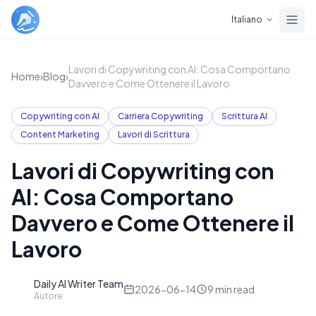
Skip to main content
Italiano
Lavori di Copywriting con AI: Cosa Comportano
Home
›
Blog
›
Davvero e Come Ottenere il Lavoro
Copywriting con AI
Carriera Copywriting
Scrittura AI
Content Marketing
Lavori di Scrittura
Lavori di Copywriting con
AI: Cosa Comportano
Davvero e Come Ottenere il
Lavoro
Daily AI Writer Team
D
2026-06-14
9
min read
Autore