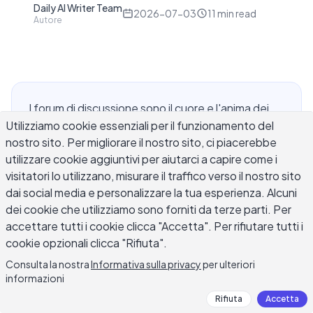
Daily AI Writer Team
D
2026-07-03
11
min read
Autore
I forum di discussione sono il cuore e l'anima dei
Utilizziamo cookie essenziali per il funzionamento del
corsi online. Ogni modulo porta con sé un nuovo
nostro sito. Per migliorare il nostro sito, ci piacerebbe
prompt, un post iniziale obbligatorio e almeno due
utilizzare cookie aggiuntivi per aiutarci a capire come i
risposte ai compagni che devono suonare come
visitatori lo utilizzano, misurare il traffico verso il nostro sito
se tu abbia effettivamente letto gli argomenti dei
dai social media e personalizzare la tua esperienza. Alcuni
tuoi compagni di classe, non solo riempito una
dei cookie che utilizziamo sono forniti da terze parti. Per
casella di rubrica. Un generatore di risposte AI per
accettare tutti i cookie clicca "Accetta". Per rifiutare tutti i
discussioni ti aiuta a superare il campo di testo
cookie opzionali clicca "Rifiuta".
vuoto redigendo una risposta basata sulla lettura
Consulta la nostra
Informativa sulla privacy
per ulteriori
assegnata e sul punto specifico che un
informazioni
compagno ha sollevato, così dedichi il tuo tempo
Rifiuta
Accetta
a perfezionare le idee invece di fissare il cursore.