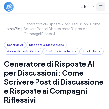
Skip to main content
Italiano
Generatore di Risposte AI per Discussioni: Come
Home
›
Blog
›
Scrivere Post di Discussione e Risposte ai
Compagni Riflessivi
Scrittura AI
Risposta di Discussione
Apprendimento Online
Scrittura Accademica
Produttività
Generatore di Risposte AI
per Discussioni: Come
Scrivere Post di Discussione
e Risposte ai Compagni
Riflessivi