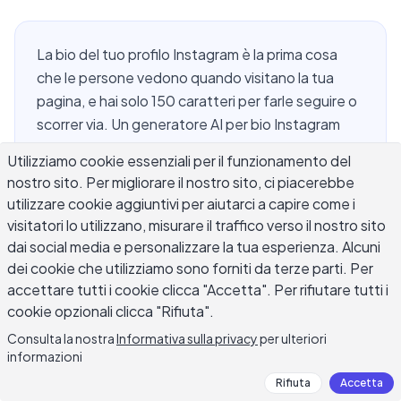
La bio del tuo profilo Instagram è la prima cosa
che le persone vedono quando visitano la tua
pagina, e hai solo 150 caratteri per farle seguire o
scorrer via. Un generatore AI per bio Instagram
toglie il dubbio da questa prima impressione
Utilizziamo cookie essenziali per il funzionamento del
critica. Invece di fissare una casella di testo vuota,
nostro sito. Per migliorare il nostro sito, ci piacerebbe
descrivi te stesso o il tuo marchio e l'IA redige più
utilizzare cookie aggiuntivi per aiutarci a capire come i
opzioni di bio in pochi secondi. Che tu gestisca
visitatori lo utilizzano, misurare il traffico verso il nostro sito
una piccola attività, crei contenuti o sviluppi un
dai social media e personalizzare la tua esperienza. Alcuni
marchio personale, la bio giusta converte i
dei cookie che utilizziamo sono forniti da terze parti. Per
visitatori del profilo in follower fedeli. Questa
accettare tutti i cookie clicca "Accetta". Per rifiutare tutti i
guida spiega esattamente come usare l'IA per
cookie opzionali clicca "Rifiuta".
scrivere una bio del profilo che funziona davvero.
Consulta la nostra
Informativa sulla privacy
per ulteriori
informazioni
Rifiuta
Accetta