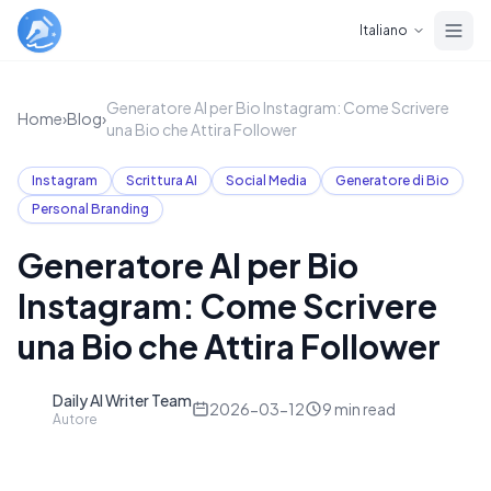
Skip to main content
Italiano
Generatore AI per Bio Instagram: Come Scrivere
Home
›
Blog
›
una Bio che Attira Follower
Instagram
Scrittura AI
Social Media
Generatore di Bio
Personal Branding
Generatore AI per Bio
Instagram: Come Scrivere
una Bio che Attira Follower
Daily AI Writer Team
D
2026-03-12
9
min read
Autore