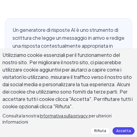
Un generatore di risposte AI è uno strumento di
scrittura che legge un messaggio in arrivo e redige
una risposta contestualmente appropriata in
base al contenuto, al tono e all'intento di ciò che
Utilizziamo cookie essenziali per il funzionamento del
è stato inviato. Che tu stia rispondendo a un
nostro sito. Per migliorare il nostro sito, ci piacerebbe
utilizzare cookie aggiuntivi per aiutarci a capire come i
reclamo di un cliente, a un thread di posta
visitatori lo utilizzano, misurare il traffico verso il nostro sito
elettronica, a un commento sui social media o a un
dai social media e personalizzare la tua esperienza. Alcuni
messaggio LinkedIn, la sfida è la stessa: la
dei cookie che utilizziamo sono forniti da terze parti. Per
risposta deve sentirsi specifica per quello che la
accettare tutti i cookie clicca "Accetta". Per rifiutare tutti i
persona ha effettivamente scritto. Questa
cookie opzionali clicca "Rifiuta".
specificità è esattamente dove un generatore di
Consulta la nostra
Informativa sulla privacy
per ulteriori
risposte AI guadagna il suo valore. Questa guida
informazioni
spiega come questi strumenti funzionano su
Rifiuta
Accetta
email, social media e servizio clienti, cosa rende