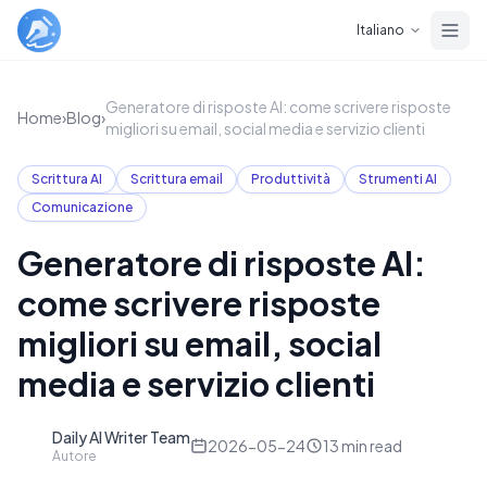
Skip to main content
Italiano
Generatore di risposte AI: come scrivere risposte
Home
›
Blog
›
migliori su email, social media e servizio clienti
Scrittura AI
Scrittura email
Produttività
Strumenti AI
Comunicazione
Generatore di risposte AI:
come scrivere risposte
migliori su email, social
media e servizio clienti
Daily AI Writer Team
D
2026-05-24
13
min read
Autore