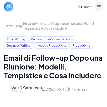
Skip to main content
Italiano
Email di Follow-up Dopo una Riunione: Modelli,
Home
›
Blog
›
Tempistica e Cosa Includere
Email Writing
Professional Communication
Business Writing
Meeting Productivity
Productivity
Email di Follow-up Dopo una
Riunione: Modelli,
Tempistica e Cosa Includere
Daily AI Writer Team
D
2026-05-15
14
min read
Autore