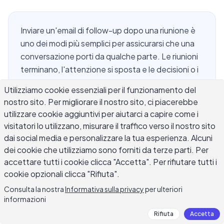
Inviare un'email di follow-up dopo una riunione è
uno dei modi più semplici per assicurarsi che una
conversazione porti da qualche parte. Le riunioni
terminano, l'attenzione si sposta e le decisioni o i
prossimi passi discussi possono svanire
Utilizziamo cookie essenziali per il funzionamento del
rapidamente una volta che le persone tornano al
nostro sito. Per migliorare il nostro sito, ci piacerebbe
loro lavoro regolare. Un'email ben strutturata
utilizzare cookie aggiuntivi per aiutarci a capire come i
dopo la riunione mantiene tutti allineati, mette i
visitatori lo utilizzano, misurare il traffico verso il nostro sito
punti d'azione nei registri e fa progredire le cose
dai social media e personalizzare la tua esperienza. Alcuni
senza dover programmare un'altra riunione per
dei cookie che utilizziamo sono forniti da terze parti. Per
ricapitolare quella precedente. Che tu stia
accettare tutti i cookie clicca "Accetta". Per rifiutare tutti i
chiudendo una sincronizzazione del team interna,
cookie opzionali clicca "Rifiuta".
una revisione del progetto client, o una
Consulta la nostra
Informativa sulla privacy
per ulteriori
conversazione di networking, questa guida copre
informazioni
cosa includere, quando inviarla, modelli pronti
Rifiuta
Accetta