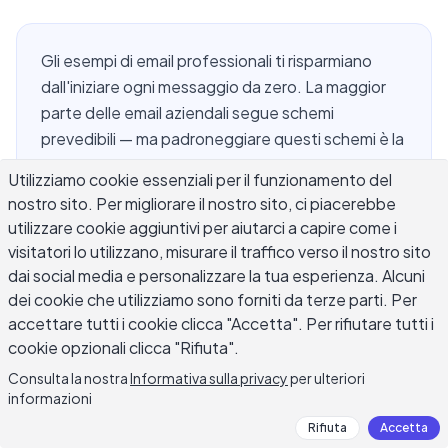
Gli esempi di email professionali ti risparmiano
dall'iniziare ogni messaggio da zero. La maggior
parte delle email aziendali segue schemi
prevedibili — ma padroneggiare questi schemi è la
differenza tra ricevere una risposta e il silenzio
Utilizziamo cookie essenziali per il funzionamento del
totale. Che tu stia scrivendo una prospettiva
nostro sito. Per migliorare il nostro sito, ci piacerebbe
fredda, un follow-up, un aggiornamento di
utilizzare cookie aggiuntivi per aiutarci a capire come i
progetto o un messaggio delicato a un manager,
visitatori lo utilizzano, misurare il traffico verso il nostro sito
la struttura e il tono che usi segnalano la tua
dai social media e personalizzare la tua esperienza. Alcuni
competenza prima che il destinatario abbia
dei cookie che utilizziamo sono forniti da terze parti. Per
persino letto il tuo contenuto. Questa guida
accettare tutti i cookie clicca "Accetta". Per rifiutare tutti i
copre i formati, gli esempi e le tecniche che
cookie opzionali clicca "Rifiuta".
rendono le email professionali efficaci nella
Consulta la nostra
Informativa sulla privacy
per ulteriori
pratica.
informazioni
Rifiuta
Accetta