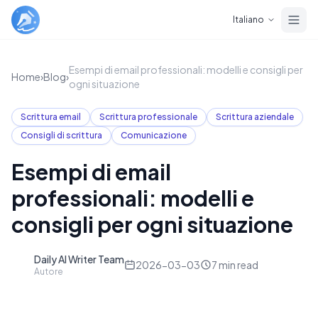
Skip to main content
Italiano
Esempi di email professionali: modelli e consigli per
Home
›
Blog
›
ogni situazione
Scrittura email
Scrittura professionale
Scrittura aziendale
Consigli di scrittura
Comunicazione
Esempi di email
professionali: modelli e
consigli per ogni situazione
Daily AI Writer Team
D
2026-03-03
7
min read
Autore