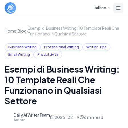
Skip to main content
Italiano
Esempi di Business Writing: 10 Template Reali Che
Home
›
Blog
›
Funzionano in Qualsiasi Settore
Business Writing
Professional Writing
Writing Tips
Email Writing
Produttività
Esempi di Business Writing:
10 Template Reali Che
Funzionano in Qualsiasi
Settore
Daily AI Writer Team
D
2026-02-19
6
min read
Autore