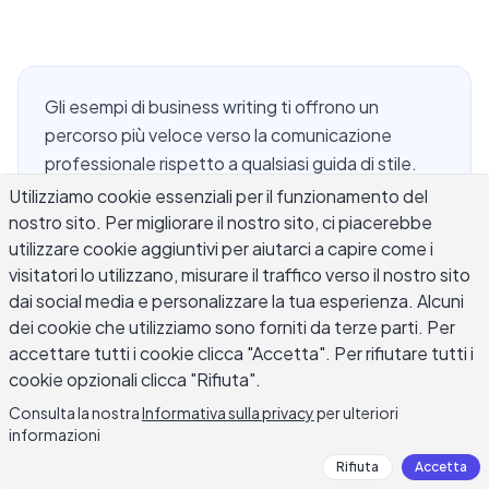
Gli esempi di business writing ti offrono un
percorso più veloce verso la comunicazione
professionale rispetto a qualsiasi guida di stile.
Invece di leggere regole in astratto, vedi
Utilizziamo cookie essenziali per il funzionamento del
esattamente come un'email, una relazione o una
nostro sito. Per migliorare il nostro sito, ci piacerebbe
utilizzare cookie aggiuntivi per aiutarci a capire come i
proposta ben strutturata appare sulla pagina — e
visitatori lo utilizzano, misurare il traffico verso il nostro sito
perché funziona. La chiarezza nel business writing
dai social media e personalizzare la tua esperienza. Alcuni
fa risparmiare tempo, riduce i malintesi e influisce
dei cookie che utilizziamo sono forniti da terze parti. Per
su come colleghi e clienti percepiscono la tua
accettare tutti i cookie clicca "Accetta". Per rifiutare tutti i
competenza. Che tu stia scrivendo un executive
cookie opzionali clicca "Rifiuta".
summary, un aggiornamento di progetto o una
Consulta la nostra
Informativa sulla privacy
per ulteriori
proposta cliente, i principi rimangono coerenti: sii
informazioni
diretto, sii specifico e rendi ovvio il passo
Rifiuta
Accetta
successivo per il lettore.