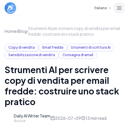
Skip to main content
Italiano
Strumenti AI per scrivere copy di vendita per email
Home
›
Blog
›
fredde: costruire uno stack pratico
Copy di vendita
Email fredda
Strumenti di scrittura AI
Sensibilizzazione di vendita
Consegna di email
Strumenti AI per scrivere
copy di vendita per email
fredde: costruire uno stack
pratico
Daily AI Writer Team
D
2026-07-09
13
min read
Autore