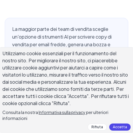
La maggior parte dei team di vendita sceglie
un'opzione di strumenti AI per scrivere copy di
vendita per email fredde, genera una bozza e
invia. Questo approccio perde l'opportunità
Utilizziamo cookie essenziali per il funzionamento del
reale. Uno stack funzionante abbina uno
nostro sito. Per migliorare il nostro sito, ci piacerebbe
utilizzare cookie aggiuntivi per aiutarci a capire come i
strumento di redazione con passaggi separati per
visitatori lo utilizzano, misurare il traffico verso il nostro sito
la personalizzazione, un passaggio di modifica
dai social media e personalizzare la tua esperienza. Alcuni
sicuro per la consegna, e una revisione del team
dei cookie che utilizziamo sono forniti da terze parti. Per
prima che qualsiasi cosa raggiunga la casella di
accettare tutti i cookie clicca "Accetta". Per rifiutare tutti i
posta di un prospect. Ogni fase risolve problemi
cookie opzionali clicca "Rifiuta".
diversi: un gancio generico, una parola che
Consulta la nostra
Informativa sulla privacy
per ulteriori
innesca spam, un fatto che nessuno ha verificato.
informazioni
Questa guida ti guida attraverso come
Rifiuta
Accetta
assemblare quello stack, cosa dovrebbe