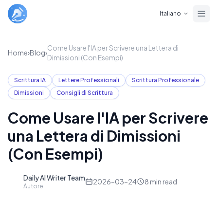
Skip to main content
Italiano
Come Usare l'IA per Scrivere una Lettera di
Home
›
Blog
›
Dimissioni (Con Esempi)
Scrittura IA
Lettere Professionali
Scrittura Professionale
Dimissioni
Consigli di Scrittura
Come Usare l'IA per Scrivere
una Lettera di Dimissioni
(Con Esempi)
Daily AI Writer Team
D
2026-03-24
8
min read
Autore