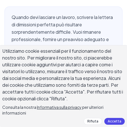
Quando devi lasciare un lavoro, scrivere la lettera
di dimissioni perfetta può risultare
sorprendentemente difficile. Vuoi rimanere
professionale, fornire un preavviso adeguato e
andartene in buoni rapporti, ma rimanere di fronte
Utilizziamo cookie essenziali per il funzionamento del
a una pagina bianca rende tutto più complicato.
nostro sito. Per migliorare il nostro sito, ci piacerebbe
La buona notizia è che l'IA può scrivere una lettera
utilizzare cookie aggiuntivi per aiutarci a capire come i
di dimissioni per te in secondi, fornendoti una
visitatori lo utilizzano, misurare il traffico verso il nostro sito
bozza solida che copra tutti gli elementi
dai social media e personalizzare la tua esperienza. Alcuni
essenziali. Che tu stia lasciando per una nuova
dei cookie che utilizziamo sono forniti da terze parti. Per
opportunità, motivi personali o un ambiente di
accettare tutti i cookie clicca "Accetta". Per rifiutare tutti i
lavoro difficile, questa guida spiega esattamente
cookie opzionali clicca "Rifiuta".
come usare l'IA per scrivere una lettera di
Consulta la nostra
Informativa sulla privacy
per ulteriori
dimissioni che gestisca la situazione con cura.
informazioni
Rifiuta
Accetta