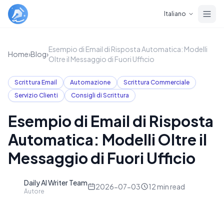
Skip to main content
Italiano
Esempio di Email di Risposta Automatica: Modelli
Home
›
Blog
›
Oltre il Messaggio di Fuori Ufficio
Scrittura Email
Automazione
Scrittura Commerciale
Servizio Clienti
Consigli di Scrittura
Esempio di Email di Risposta
Automatica: Modelli Oltre il
Messaggio di Fuori Ufficio
Daily AI Writer Team
D
2026-07-03
12
min read
Autore