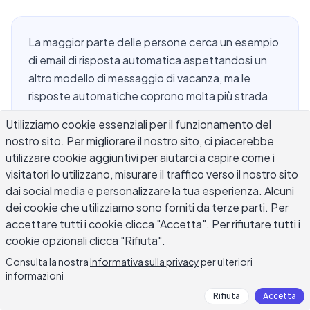
La maggior parte delle persone cerca un esempio
di email di risposta automatica aspettandosi un
altro modello di messaggio di vacanza, ma le
risposte automatiche coprono molta più strada
che non essere semplicemente lontani dalla
Utilizziamo cookie essenziali per il funzionamento del
scrivania. Una casella di posta di supporto ne ha
nostro sito. Per migliorare il nostro sito, ci piacerebbe
bisogno nel momento in cui un ticket arriva. Un
utilizzare cookie aggiuntivi per aiutarci a capire come i
team di assunzione ne ha bisogno nel secondo in
visitatori lo utilizzano, misurare il traffico verso il nostro sito
cui una candidatura arriva. Le conferme degli
dai social media e personalizzare la tua esperienza. Alcuni
ordini, i riconoscimenti delle richieste, gli avvisi di
dei cookie che utilizziamo sono forniti da terze parti. Per
risposta ritardata e le caselle di posta interne del
accettare tutti i cookie clicca "Accetta". Per rifiutare tutti i
team funzionano tutte su risposte automatizzate
cookie opzionali clicca "Rifiuta".
che non hanno nulla a che fare con essere fuori
Consulta la nostra
Informativa sulla privacy
per ulteriori
dall'ufficio. Questa guida copre cinque situazioni
informazioni
in cui una risposta automatica è importante, con
Rifiuta
Accetta