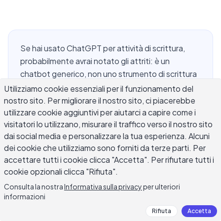
Se hai usato ChatGPT per attività di scrittura,
probabilmente avrai notato gli attriti: è un
chatbot generico, non uno strumento di scrittura
dedicato. Non ci sono controlli di tono incorporati,
Utilizziamo cookie essenziali per il funzionamento del
nessun flusso di riscrittura strutturato e nessun
nostro sito. Per migliorare il nostro sito, ci piacerebbe
utilizzare cookie aggiuntivi per aiutarci a capire come i
ciclo di feedback specifico per la scrittura.
visitatori lo utilizzano, misurare il traffico verso il nostro sito
Trovare un'affidabile alternativa a ChatGPT per la
dai social media e personalizzare la tua esperienza. Alcuni
scrittura che si adatti davvero al modo di lavorare
dei cookie che utilizziamo sono forniti da terze parti. Per
dei writer è una delle domande più comuni che
accettare tutti i cookie clicca "Accetta". Per rifiutare tutti i
sentiamo dai nostri utenti quotidiani. Questo
cookie opzionali clicca "Rifiuta".
articolo confronta le opzioni principali disponibili
Consulta la nostra
Informativa sulla privacy
per ulteriori
nel 2026, spiega cosa fa bene ciascuna, e ti aiuta
informazioni
a scegliere lo strumento giusto per le tue
Rifiuta
Accetta
specifiche attività di scrittura — che si tratti di