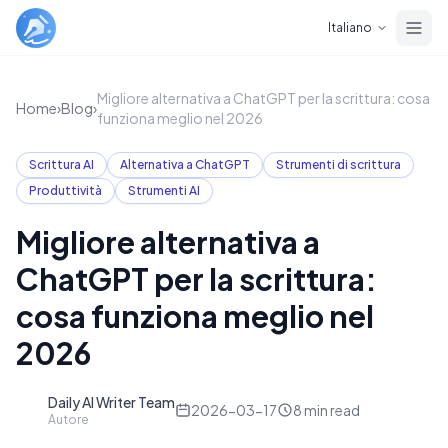
Skip to main content
Italiano
Migliore alternativa a ChatGPT per la scrittura: cosa
Home
›
Blog
›
funziona meglio nel 2026
Scrittura AI
Alternativa a ChatGPT
Strumenti di scrittura
Produttività
Strumenti AI
Migliore alternativa a
ChatGPT per la scrittura:
cosa funziona meglio nel
2026
Daily AI Writer Team
D
2026-03-17
8
min read
Autore