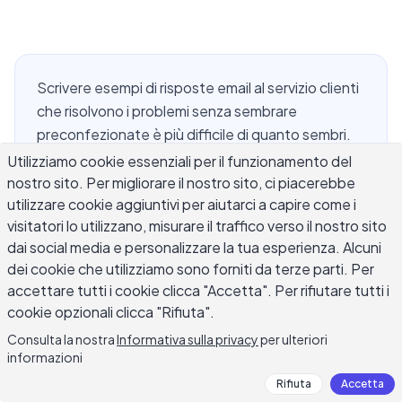
Scrivere esempi di risposte email al servizio clienti
che risolvono i problemi senza sembrare
preconfezionate è più difficile di quanto sembri.
La maggior parte dei team di supporto ha una
Utilizziamo cookie essenziali per il funzionamento del
cartella di modelli che avevano senso quando
nostro sito. Per migliorare il nostro sito, ci piacerebbe
utilizzare cookie aggiuntivi per aiutarci a capire come i
sono stati scritti ma ora sembrerebbero freddi e
visitatori lo utilizzano, misurare il traffico verso il nostro sito
evasivi a chiunque li riceva. Che tu stia gestendo
dai social media e personalizzare la tua esperienza. Alcuni
un reclamo per un ordine in ritardo, una
dei cookie che utilizziamo sono forniti da terze parti. Per
controversia di fatturazione, un difetto del
accettare tutti i cookie clicca "Accetta". Per rifiutare tutti i
prodotto o un bug che ha frustrato un cliente
cookie opzionali clicca "Rifiuta".
pagante per tre giorni, la qualità della tua risposta
Consulta la nostra
Informativa sulla privacy
per ulteriori
determina se quel cliente rimane o abbandona.
informazioni
Questa guida copre risposte email al servizio
Rifiuta
Accetta
clienti provate in tutte le categorie di supporto