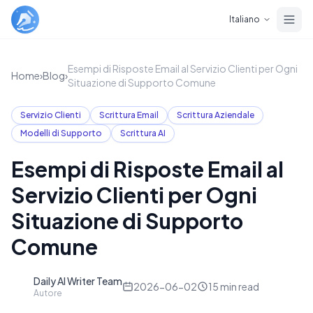
Skip to main content
Italiano
Esempi di Risposte Email al Servizio Clienti per Ogni
Home
›
Blog
›
Situazione di Supporto Comune
Servizio Clienti
Scrittura Email
Scrittura Aziendale
Modelli di Supporto
Scrittura AI
Esempi di Risposte Email al
Servizio Clienti per Ogni
Situazione di Supporto
Comune
Daily AI Writer Team
D
2026-06-02
15
min read
Autore