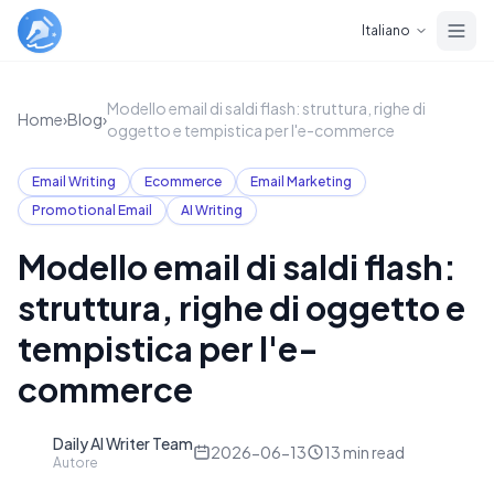
Skip to main content
Italiano
Modello email di saldi flash: struttura, righe di
Home
›
Blog
›
oggetto e tempistica per l'e-commerce
Email Writing
Ecommerce
Email Marketing
Promotional Email
AI Writing
Modello email di saldi flash:
struttura, righe di oggetto e
tempistica per l'e-
commerce
Daily AI Writer Team
D
2026-06-13
13
min read
Autore