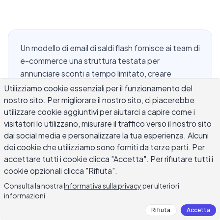
Un modello di email di saldi flash fornisce ai team di
e-commerce una struttura testata per
annunciare sconti a tempo limitato, creare
urgenza e spingere gli abbonati verso una singola
Utilizziamo cookie essenziali per il funzionamento del
azione prima della chiusura della finestra. I saldi
nostro sito. Per migliorare il nostro sito, ci piacerebbe
utilizzare cookie aggiuntivi per aiutarci a capire come i
flash comprimono l'intero ciclo decisionale del
visitatori lo utilizzano, misurare il traffico verso il nostro sito
cliente in poche ore, il che significa che la tua
dai social media e personalizzare la tua esperienza. Alcuni
email deve fare cose che un messaggio
dei cookie che utilizziamo sono forniti da terze parti. Per
promozionale regolare non fa: stabilire
accettare tutti i cookie clicca "Accetta". Per rifiutare tutti i
chiaramente l'offerta, impostare una scadenza
cookie opzionali clicca "Rifiuta".
ferma e rimuovere ogni motivo per aspettare.
Consulta la nostra
Informativa sulla privacy
per ulteriori
Questa guida copre gli elementi principali di
informazioni
un'email di saldi flash con alto tasso di
Rifiuta
Accetta
conversione, dai formati delle righe di oggetto e i