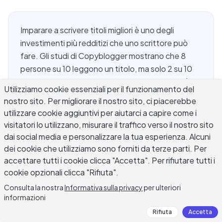
Imparare a scrivere titoli migliori è uno degli
investimenti più redditizi che uno scrittore può
fare. Gli studi di Copyblogger mostrano che 8
persone su 10 leggono un titolo, ma solo 2 su 10
fanno clic per leggere il resto. Questo divario è
Utilizziamo cookie essenziali per il funzionamento del
dove muore la maggior parte dei contenuti. Il tuo
nostro sito. Per migliorare il nostro sito, ci piacerebbe
titolo è la prima promessa che fai a un lettore, e
utilizzare cookie aggiuntivi per aiutarci a capire come i
deve essere abbastanza forte da guadagnare il
visitatori lo utilizzano, misurare il traffico verso il nostro sito
clic prima che una sola parola della tua scrittura
dai social media e personalizzare la tua esperienza. Alcuni
effettiva venga letta. Che tu stia creando articoli
dei cookie che utilizziamo sono forniti da terze parti. Per
di blog, righe di oggetto delle email o contenuti
accettare tutti i cookie clicca "Accetta". Per rifiutare tutti i
sui social media, gli stessi principi fondamentali si
cookie opzionali clicca "Rifiuta".
applicano: chiarezza, specificità e una vera
Consulta la nostra
Informativa sulla privacy
per ulteriori
ragione per continuare a leggere.
informazioni
Rifiuta
Accetta