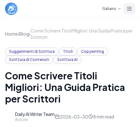
Skip to main content
Italiano
Come Scrivere Titoli Migliori: Una Guida Pratica per
Home
›
Blog
›
Scrittori
Suggerimenti di Scrittura
Titoli
Copywriting
Scrittura di Contenuti
Scrittura AI
Come Scrivere Titoli
Migliori: Una Guida Pratica
per Scrittori
Daily AI Writer Team
D
2026-03-30
8
min read
Autore