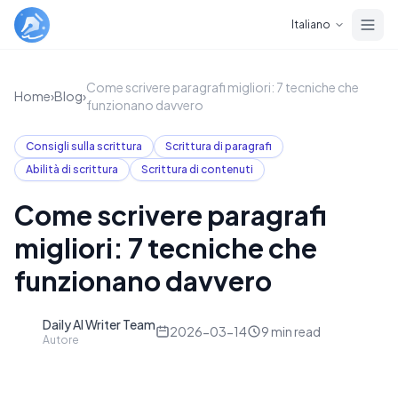
Skip to main content
Italiano
Come scrivere paragrafi migliori: 7 tecniche che
Home
›
Blog
›
funzionano davvero
Consigli sulla scrittura
Scrittura di paragrafi
Abilità di scrittura
Scrittura di contenuti
Come scrivere paragrafi
migliori: 7 tecniche che
funzionano davvero
Daily AI Writer Team
D
2026-03-14
9
min read
Autore