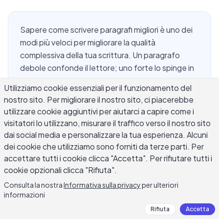
Sapere come scrivere paragrafi migliori è uno dei
modi più veloci per migliorare la qualità
complessiva della tua scrittura. Un paragrafo
debole confonde il lettore; uno forte lo spinge in
avanti, frase dopo frase, verso la tua idea
Utilizziamo cookie essenziali per il funzionamento del
principale. Che tu stia scrivendo un saggio, un
nostro sito. Per migliorare il nostro sito, ci piacerebbe
articolo di blog, un'email di lavoro o una storia
utilizzare cookie aggiuntivi per aiutarci a capire come i
breve, ogni pezzo di buona scrittura si costruisce
visitatori lo utilizzano, misurare il traffico verso il nostro sito
su paragrafi ben strutturati. Questa guida spiega
dai social media e personalizzare la tua esperienza. Alcuni
le tecniche pratiche che i forti scrittori usano per
dei cookie che utilizziamo sono forniti da terze parti. Per
creare paragrafi chiari, focalizzati e coinvolgenti,
accettare tutti i cookie clicca "Accetta". Per rifiutare tutti i
indipendentemente dall'argomento o dal
cookie opzionali clicca "Rifiuta".
formato.
Consulta la nostra
Informativa sulla privacy
per ulteriori
informazioni
Rifiuta
Accetta