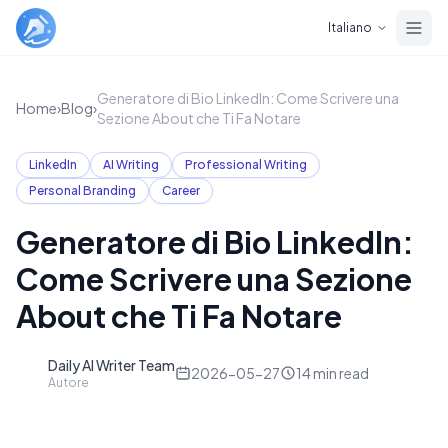
Skip to main content
Italiano
Generatore di Bio LinkedIn: Come Scrivere una
Home
›
Blog
›
Sezione About che Ti Fa Notare
LinkedIn
AI Writing
Professional Writing
Personal Branding
Career
Generatore di Bio LinkedIn:
Come Scrivere una Sezione
About che Ti Fa Notare
Daily AI Writer Team
D
2026-05-27
14
min read
Autore