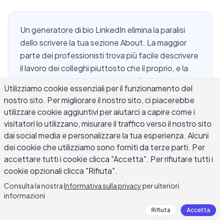
Un generatore di bio LinkedIn elimina la paralisi
dello scrivere la tua sezione About. La maggior
parte dei professionisti trova più facile descrivere
il lavoro dei colleghi piuttosto che il proprio, e la
casella del profilo LinkedIn vuota è il luogo in cui
Utilizziamo cookie essenziali per il funzionamento del
questa difficoltà è più evidente. Un generatore di
nostro sito. Per migliorare il nostro sito, ci piacerebbe
bio LinkedIn ti dà un punto di partenza
utilizzare cookie aggiuntivi per aiutarci a capire come i
strutturato: descrivi il tuo ruolo, esperienza e
visitatori lo utilizzano, misurare il traffico verso il nostro sito
obiettivi, e l'AI produce più bozze di sezione
dai social media e personalizzare la tua esperienza. Alcuni
About in pochi secondi. Questa guida copre
dei cookie che utilizziamo sono forniti da terze parti. Per
come funzionano questi strumenti, quali input
accettare tutti i cookie clicca "Accetta". Per rifiutare tutti i
producono le bio LinkedIn più forti, come scrivere
cookie opzionali clicca "Rifiuta".
un titolo che emerge nelle ricerche dei reclutatori,
Consulta la nostra
Informativa sulla privacy
per ulteriori
e come modificare l'output generato dall'AI fino a
informazioni
quando non suona veramente come te.
Rifiuta
Accetta