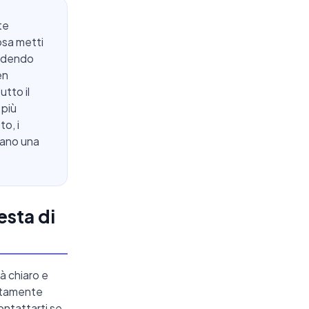
te
osa metti
iedendo
en
utto il
 più
to, i
rmano una
esta di
tà chiaro e
attamente
ontattarti se