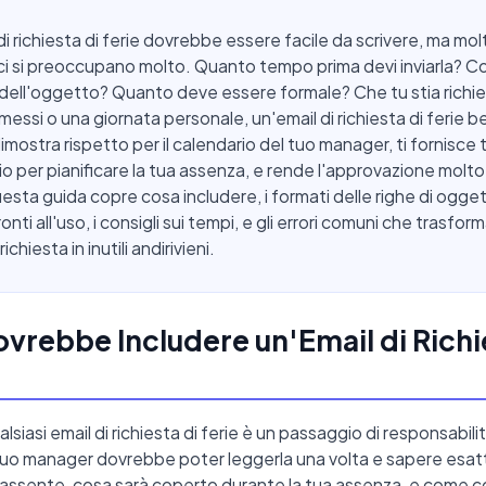
di richiesta di ferie dovrebbe essere facile da scrivere, ma mol
i si preoccupano molto. Quanto tempo prima devi inviarla? C
a dell'oggetto? Quanto deve essere formale? Che tu stia rich
rmessi o una giornata personale, un'email di richiesta di ferie b
imostra rispetto per il calendario del tuo manager, ti fornisce t
o per pianificare la tua assenza, e rende l'approvazione molto
uesta guida copre cosa includere, i formati delle righe di ogget
onti all'uso, i consigli sui tempi, e gli errori comuni che trasfo
ichiesta in inutili andirivieni.
vrebbe Includere un'Email di Richi
ualsiasi email di richiesta di ferie è un passaggio di responsabili
 tuo manager dovrebbe poter leggerla una volta e sapere es
assente, cosa sarà coperto durante la tua assenza, e come c