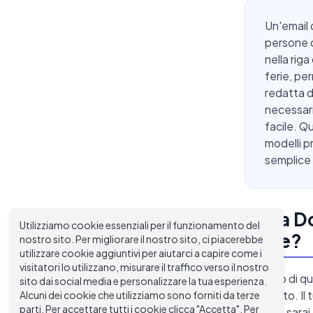
Un'email 
persone c
nella rig
ferie, pe
redatta d
necessari
facile. Q
modelli pr
semplice r
Cosa Do
Utilizziamo cookie essenziali per il funzionamento del
Ferie?
nostro sito. Per migliorare il nostro sito, ci piacerebbe
utilizzare cookie aggiuntivi per aiutarci a capire come i
visitatori lo utilizzano, misurare il traffico verso il nostro
Il nucleo di q
sito dai social media e personalizzare la tua esperienza.
completo. Il
Alcuni dei cookie che utilizziamo sono forniti da terze
parti. Per accettare tutti i cookie clicca "Accetta". Per
quando sarai 