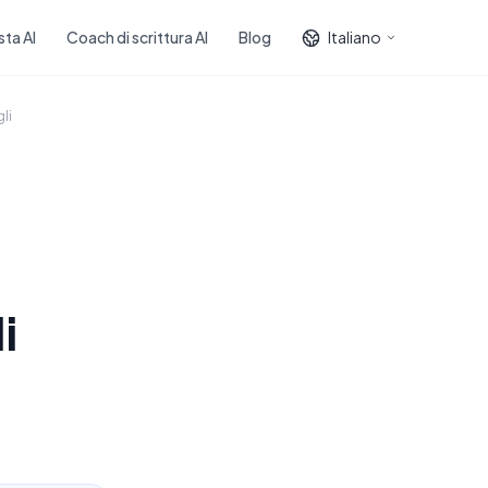
sta AI
Coach di scrittura AI
Blog
Italiano
li
i