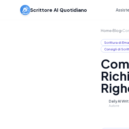
Scrittore AI Quotidiano
Assiste
Home
›
Blog
›
Com
Scrittura di Ema
Consigli di Scrit
Come
Richi
Righ
Daily AI Wri
D
Autore