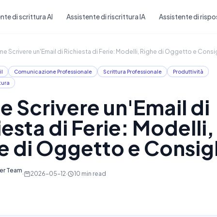
Skip to main content
nte di scrittura AI
Assistente di riscrittura IA
Assistente di rispo
e Scrivere un'Email di Richiesta di Ferie: Modelli, Righe di Oggetto e Consig
il
Comunicazione Professionale
Scrittura Professionale
Produttività
tura
 Scrivere un'Email di
esta di Ferie: Modelli,
e di Oggetto e Consigl
ter Team
·
2026-05-12
·
10
min read