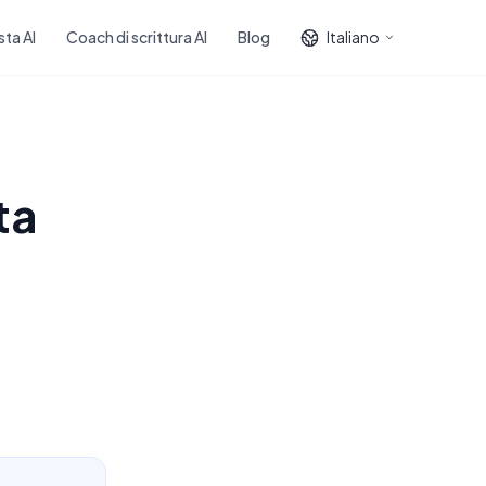
sta AI
Coach di scrittura AI
Blog
Italiano
ta