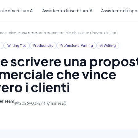
Skip to main content
nte di scrittura AI
Assistente di riscrittura IA
Assistente di rispo
e scrivere una proposta commerciale che vince davvero i clienti
g
Writing Tips
Productivity
Professional Writing
AI Writing
 scrivere una propos
erciale che vince
ro i clienti
ter Team
·
2026-03-27
·
7
min read