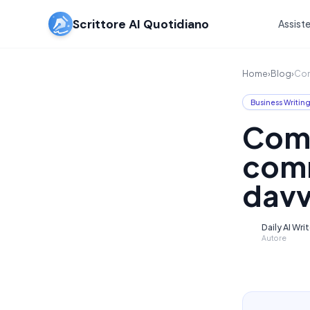
Scrittore AI Quotidiano
Assiste
Home
›
Blog
›
Com
Business Writin
Come
comm
davve
Daily AI Wri
D
Autore