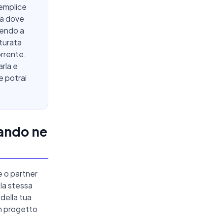
semplice
da dove
dendo a
turata
orrente.
rla e
he potrai
ando ne
e o partner
 la stessa
 della tua
un progetto