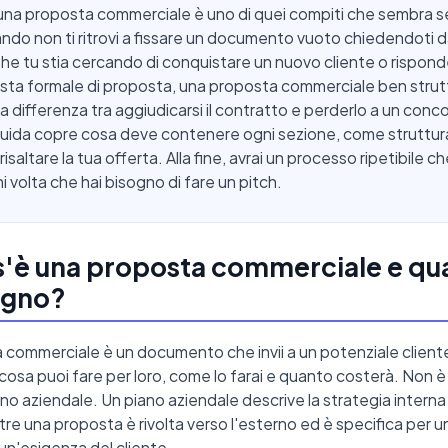
una proposta commerciale è uno di quei compiti che sembra 
ando non ti ritrovi a fissare un documento vuoto chiedendoti 
 Che tu stia cercando di conquistare un nuovo cliente o rispon
esta formale di proposta, una proposta commerciale ben strut
la differenza tra aggiudicarsi il contratto e perderlo a un conc
uida copre cosa deve contenere ogni sezione, come struttura
isaltare la tua offerta. Alla fine, avrai un processo ripetibile c
i volta che hai bisogno di fare un pitch.
'è una proposta commerciale e qu
ogno?
commerciale è un documento che invii a un potenziale client
cosa puoi fare per loro, come lo farai e quanto costerà. Non è
ano aziendale. Un piano aziendale descrive la strategia interna
re una proposta è rivolta verso l'esterno ed è specifica per 
 un'esigenza del cliente.