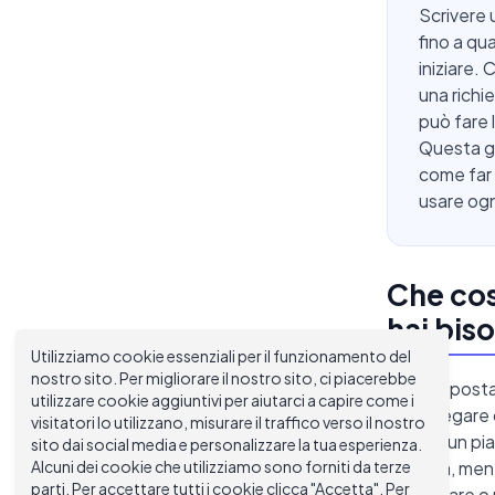
Scrivere 
fino a qu
iniziare.
una richi
può fare 
Questa g
come far r
usare ogn
Che cos
hai bis
Utilizziamo cookie essenziali per il funzionamento del
nostro sito. Per migliorare il nostro sito, ci piacerebbe
Una proposta 
utilizzare cookie aggiuntivi per aiutarci a capire come i
per spiegare 
visitatori lo utilizzano, misurare il traffico verso il nostro
cosa di un pi
sito dai social media e personalizzare la tua esperienza.
Alcuni dei cookie che utilizziamo sono forniti da terze
azienda, ment
parti. Per accettare tutti i cookie clicca "Accetta". Per
particolare o