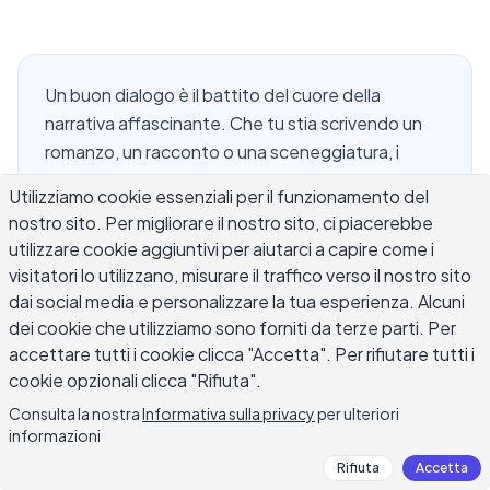
Un buon dialogo è il battito del cuore della
narrativa affascinante. Che tu stia scrivendo un
romanzo, un racconto o una sceneggiatura, i
consigli per scrivere dialoghi possono trasformare
Utilizziamo cookie essenziali per il funzionamento del
gli scambi goffi in conversazioni che sembrano
nostro sito. Per migliorare il nostro sito, ci piacerebbe
reali, rivelatori e intenzionali. La differenza tra il
utilizzare cookie aggiuntivi per aiutarci a capire come i
dialogo che suona vero e le battute che cadono
visitatori lo utilizzano, misurare il traffico verso il nostro sito
piatte spesso si riduce a pochi principi di mestiere
dai social media e personalizzare la tua esperienza. Alcuni
che gli scrittori esperti applicano coerentemente.
dei cookie che utilizziamo sono forniti da terze parti. Per
Questa guida copre le tecniche più pratiche, da
accettare tutti i cookie clicca "Accetta". Per rifiutare tutti i
ottenere il ritmo giusto all'evitare le insidie che
cookie opzionali clicca "Rifiuta".
fanno inciampare persino gli sceneggiatori
Consulta la nostra
Informativa sulla privacy
per ulteriori
esperti, in modo che i tuoi personaggi parlino con
informazioni
una voce autentica.
Rifiuta
Accetta