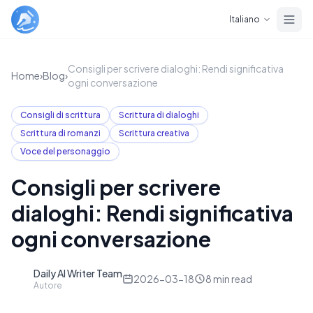
Skip to main content
Italiano
Consigli per scrivere dialoghi: Rendi significativa
Home
›
Blog
›
ogni conversazione
Consigli di scrittura
Scrittura di dialoghi
Scrittura di romanzi
Scrittura creativa
Voce del personaggio
Consigli per scrivere
dialoghi: Rendi significativa
ogni conversazione
Daily AI Writer Team
D
2026-03-18
8
min read
Autore