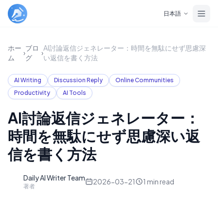
Skip to main content
日本語
ホー
ブロ
AI討論返信ジェネレーター：時間を無駄にせず思慮深
›
›
ム
グ
い返信を書く方法
AI Writing
Discussion Reply
Online Communities
Productivity
AI Tools
AI討論返信ジェネレーター：
時間を無駄にせず思慮深い返
信を書く方法
Daily AI Writer Team
D
2026-03-21
1
min read
著者