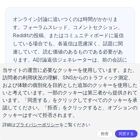
オンライン討論に追いつくのは時間がかかりま
す。フォーラムスレッド、コメントセクション、
Redditの投稿、またはコミュニティボードに返信
している場合でも、各返信は思慮深く、話題に関
連していて、読む価値のあるものである必要があ
ります。AI討論返信ジェネレーターは、前の会話に
基づいて文脈的に適切な返信を起案することでこ
当サイトの運営に必要なクッキーを使用しています。また、
れを変えます。空白のテキストボックスをじっと
訪問者の利用状況の理解、SNSからのトラフィック測定、
見つめる代わりに、数秒で改善できる堅実なドラ
および体験の個別化を目的とした追加のクッキーを使用した
フトで開始します。このガイドは、これらのツー
いと考えています。一部のクッキーは第三者から提供されて
います。「同意する」をクリックしてすべてのクッキーを承
ルがどのように機能するか、何が得意か、そして
認してください。「拒否」をクリックすると、オプションの
返信がロボットのように見えたり、一般的に見え
クッキーはすべて拒否されます。
たりしないようにそれらを使用する方法について
説明しています。
詳細は
プライバシーポリシー
をご覧ください
拒否
同意する