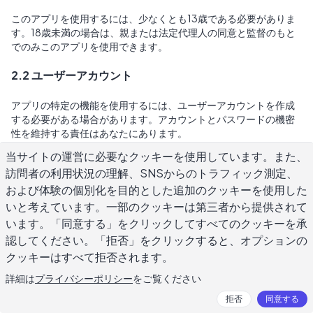
このアプリを使用するには、少なくとも13歳である必要がありま
す。18歳未満の場合は、親または法定代理人の同意と監督のもと
でのみこのアプリを使用できます。
2.2 ユーザーアカウント
アプリの特定の機能を使用するには、ユーザーアカウントを作成
する必要がある場合があります。アカウントとパスワードの機密
性を維持する責任はあなたにあります。
当サイトの運営に必要なクッキーを使用しています。また、
3. 知的財産
訪問者の利用状況の理解、SNSからのトラフィック測定、
および体験の個別化を目的とした追加のクッキーを使用した
3.1 アプリのコンテンツ
いと考えています。一部のクッキーは第三者から提供されて
います。「同意する」をクリックしてすべてのクッキーを承
アプリのコンテンツ、機能、および機能はDaily AI Writerが所有し
認してください。「拒否」をクリックすると、オプションの
ており、国際的な著作権、商標、特許、営業秘密、その他の知的
財産権または専有権法によって保護されています。
クッキーはすべて拒否されます。
詳細は
プライバシーポリシー
をご覧ください
3.2 ユーザー生成コンテンツ
拒否
同意する
アプリを使用して作成したすべてのコンテンツの完全かつ独占的