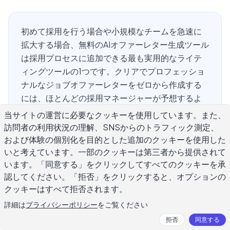
初めて採用を行う場合や小規模なチームを急速に
拡大する場合、無料のAIオファーレター生成ツール
は採用プロセスに追加できる最も実用的なライテ
ィングツールの1つです。クリアでプロフェッショ
ナルなジョブオファーレターをゼロから作成する
には、ほとんどの採用マネージャーが予想するよ
り多くの時間がかかります。給与の詳細を正しく
当サイトの運営に必要なクッキーを使用しています。また、
確認し、職務経歴書を確認し、開始日と条件を明
訪問者の利用状況の理解、SNSからのトラフィック測定、
確にし、ウェルカムな雰囲気を作りながら、意図
および体験の個別化を目的とした追加のクッキーを使用した
していないことを約束していないようなトーンを
いと考えています。一部のクッキーは第三者から提供されて
います。「同意する」をクリックしてすべてのクッキーを承
設定する必要があります。このガイドでは、すべ
認してください。「拒否」をクリックすると、オプションの
てのオファーレターに必要なフィールド、直接適
クッキーはすべて拒否されます。
応できるサンプル文言、AIジェネレータを使用して
数分で堅牢な初期ドラフトを作成する方法、およ
詳細は
プライバシーポリシー
をご覧ください
び日常的なオファーを避けられるやり取りに変え
拒否
同意する