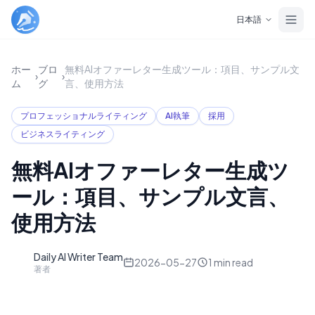
Skip to main content
日本語
ホー
ブロ
無料AIオファーレター生成ツール：項目、サンプル文
›
›
ム
グ
言、使用方法
プロフェッショナルライティング
AI執筆
採用
ビジネスライティング
無料AIオファーレター生成ツ
ール：項目、サンプル文言、
使用方法
Daily AI Writer Team
D
2026-05-27
1
min read
著者