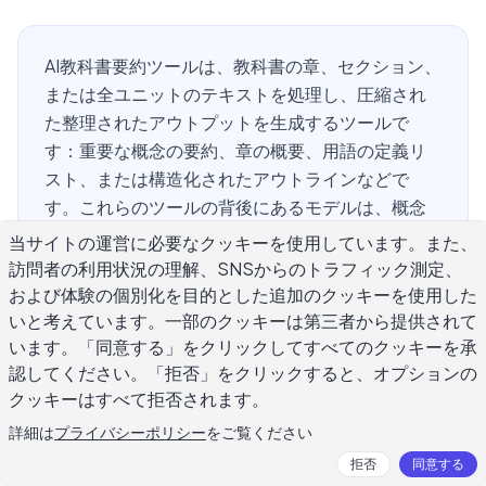
AI教科書要約ツールは、教科書の章、セクション、
または全ユニットのテキストを処理し、圧縮され
た整理されたアウトプットを生成するツールで
す：重要な概念の要約、章の概要、用語の定義リ
スト、または構造化されたアウトラインなどで
す。これらのツールの背後にあるモデルは、概念
の導入、実例、要約ボックス、復習質問を含む学
当サイトの運営に必要なクッキーを使用しています。また、
術的な文章に共通するパターンを認識します。数
訪問者の利用状況の理解、SNSからのトラフィック測定、
百ページの課題読書に取り組んでいる学生、期末
および体験の個別化を目的とした追加のクッキーを使用した
試験の前に復習している学生、または複数の講座
いと考えています。一部のクッキーは第三者から提供されて
います。「同意する」をクリックしてすべてのクッキーを承
と同時に進めようとしている学生にとって、AI教科
認してください。「拒否」をクリックすると、オプションの
書要約ツールは読書から理解までの時間を大幅に
クッキーはすべて拒否されます。
短縮できます。このガイドでは、これらのツール
がどのように機能するか、どこで確実に機能する
詳細は
プライバシーポリシー
をご覧ください
か、どこで不足しているか、そして学習そのもの
拒否
同意する