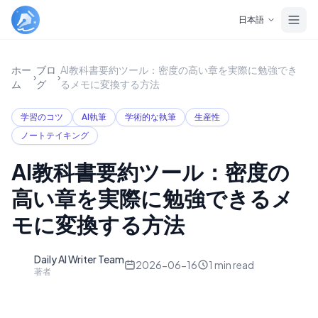
Skip to main content
日本語
ホー
ブロ
AI教科書要約ツール：密度の高い章を実際に勉強でき
›
›
ム
グ
るメモに変換する方法
学習のコツ
AI執筆
学術的な執筆
生産性
ノートテイキング
AI教科書要約ツール：密度の
高い章を実際に勉強できるメ
モに変換する方法
Daily AI Writer Team
D
2026-06-16
1
min read
著者