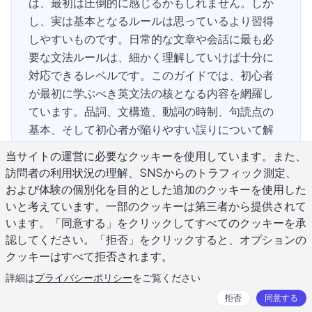
は、最初は圧倒的に感じるかもしれません。しか
し、実は基本となるルールは思っているより習得
しやすいものです。日常的な文章や会話に最も必
要な文法ルールは、細かく理解していけば十分に
対応できるレベルです。このガイドでは、初心者
が最初に学ぶべき英文法の核となる内容を網羅し
ています。品詞、文構造、動詞の時制、句読点の
基本、そして初心者が陥りやすい誤りについて解
説します。メール、エッセイ、ソーシャルメディ
当サイトの運営に必要なクッキーを使用しています。また、
アの投稿など、どのような場面でも、確実な文法
訪問者の利用状況の理解、SNSからのトラフィック測定、
知識があれば、あなたの文章はより明確で、信頼
および体験の個別化を目的とした追加のクッキーを使用した
できる、そして読みやすくなります。ここから始
いと考えています。一部のクッキーは第三者から提供されて
めて、あなたが書くすべてのものを向上させる基
います。「同意する」をクリックしてすべてのクッキーを承
礎を築きましょう。
認してください。「拒否」をクリックすると、オプションの
クッキーはすべて拒否されます。
詳細は
プライバシーポリシー
をご覧ください
初心者が最初に学ぶべき最も重要な英
拒否
同意する