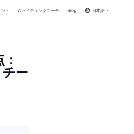
タント
AIライティングコーチ
Blog
日本語
点：
、チー