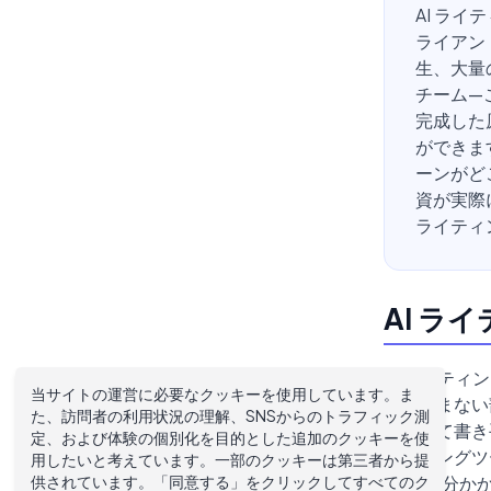
AI ラ
ライアン
生、大量
チーム—
完成した
ができま
ーンがど
資が実際
ライティ
AI ラ
AI ライテ
当サイトの運営に必要なクッキーを使用しています。ま
値を生まない
た、訪問者の利用状況の理解、SNSからのトラフィック測
き直して書き
定、および体験の個別化を目的とした追加のクッキーを使
イティングツ
用したいと考えています。一部のクッキーは第三者から提
供されています。「同意する」をクリックしてすべてのク
前は45分か