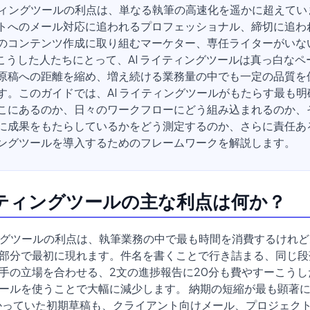
イティングツールの利点は、単なる執筆の高速化を遥かに超えてい
トへのメール対応に追われるプロフェッショナル、締切に追わ
のコンテンツ作成に取り組むマーケター、専任ライターがいな
こうした人たちにとって、AI ライティングツールは真っ白なペ
原稿への距離を縮め、増え続ける業務量の中でも一定の品質を
す。このガイドでは、AI ライティングツールがもたらす最も明
こにあるのか、日々のワークフローにどう組み込まれるのか、
に成果をもたらしているかをどう測定するのか、さらに責任ある形
ングツールを導入するためのフレームワークを解説します。
イティングツールの主な利点は何か？
ィングツールの利点は、執筆業務の中で最も時間を消費するけれ
部分で最初に現れます。件名を書くことで行き詰まる、同じ段
手の立場を合わせる、2文の進捗報告に20分も費やすーこうしたこ
ールを使うことで大幅に減少します。 納期の短縮が最も顕著
かっていた初期草稿も、クライアント向けメール、プロジェク