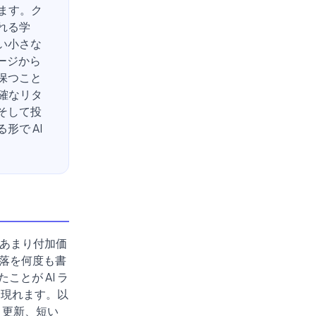
ます。ク
れる学
い小さな
ージから
保つこと
確なリタ
そして投
で AI
どあまり付加価
落を何度も書
とが AI ラ
に現れます。以
ト更新、短い