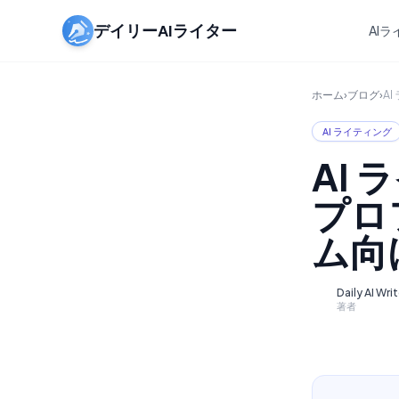
デイリーAIライター
AI
ホーム
›
ブログ
›
A
AI ライティング
AI
プロ
ム向
Daily AI Wri
D
著者