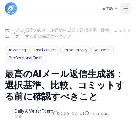
Skip to main content
日本語
ホー
ブロ
最高のAIメール返信生成器：選択基準、比較、コミット
›
›
ム
グ
する前に確認すべきこと
AI Writing
Email Writing
Productivity
AI Tools
Professional Email
最高のAIメール返信生成器：
選択基準、比較、コミットす
る前に確認すべきこと
Daily AI Writer Team
D
2026-07-01
1
min read
著者