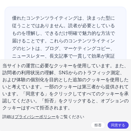
優れたコンテンツライティングは、決まった型に
従うことではありません。読者が必要としている
ものを理解し、できるだけ明確で魅力的な方法で
届けることです。これらのコンテンツライティン
グのヒントは、ブログ、マーケティングコピー、
ニュースレター、長文記事で一貫して効果が実証
されたものを厳選しました。コンテンツライティ
当サイトの運営に必要なクッキーを使用しています。また、
ングが初めての方も、錆びついたスキルを磨きた
訪問者の利用状況の理解、SNSからのトラフィック測定、
い方も、これらのヒントを3〜4つ実践するだけ
および体験の個別化を目的とした追加のクッキーを使用した
で、文章のパフォーマンスに目に見える違いが生
いと考えています。一部のクッキーは第三者から提供されて
います。「同意する」をクリックしてすべてのクッキーを承
まれます。目標は実践的な改善であり、抽象的な
認してください。「拒否」をクリックすると、オプションの
理論ではありません。
クッキーはすべて拒否されます。
詳細は
プライバシーポリシー
をご覧ください
コンテンツライティングが他のライ
拒否
同意する