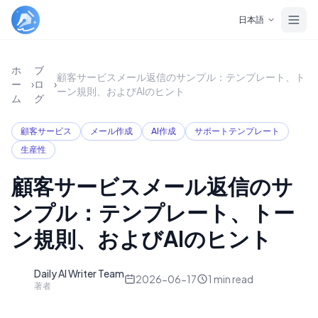
Skip to main content
日本語
ホ
ブ
顧客サービスメール返信のサンプル：テンプレート、ト
ー
›
ロ
›
ーン規則、およびAIのヒント
ム
グ
顧客サービス
メール作成
AI作成
サポートテンプレート
生産性
顧客サービスメール返信のサ
ンプル：テンプレート、トー
ン規則、およびAIのヒント
Daily AI Writer Team
D
2026-06-17
1
min read
著者