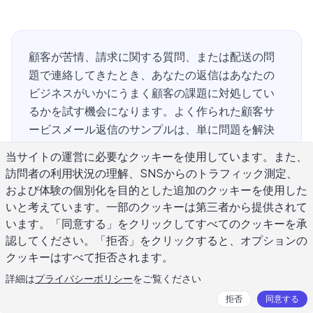
顧客が苦情、請求に関する質問、または配送の問
題で連絡してきたとき、あなたの返信はあなたの
ビジネスがいかにうまく顧客の課題に対処してい
るかを試す機会になります。よく作られた顧客サ
ービスメール返信のサンプルは、単に問題を解決
するだけではありません。それは実在の人間がメ
当サイトの運営に必要なクッキーを使用しています。また、
ッセージを読み、真摯に受け止め、行動したこと
訪問者の利用状況の理解、SNSからのトラフィック測定、
を示しています。ほとんどのサポートチームは製
および体験の個別化を目的とした追加のクッキーを使用した
品をよく知っていますが、言語の使い方に苦労し
いと考えています。一部のクッキーは第三者から提供されて
ています。トーンはどの程度フォーマルであるべ
います。「同意する」をクリックしてすべてのクッキーを承
きか、謝罪すべき時と行動すべき時はいつか、そ
認してください。「拒否」をクリックすると、オプションの
して物事をオープンのままにしないで対応を完了
クッキーはすべて拒否されます。
する方法はどうしたらよいか。このガイドでは、
詳細は
プライバシーポリシー
をご覧ください
顧客サービスメール返信サンプルの構造、トーン
拒否
同意する
規則、およびあなたのチームが直面する最も一般