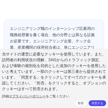
エンジニアリング職のインターンシップ応募用の
職務経歴書を書く場合、他の分野とは異なる証拠
が必要です。エンジニアリング企業、テック企
業、産業機関の採用担当者は、単にエンジニアリ
ングに熱心であるだけでなく、技術的な問題を解
当サイトの運営に必要なクッキーを使用しています。また、
訪問者の利用状況の理解、SNSからのトラフィック測定、
決できることを示す必要があります。つまり、漠
および体験の個別化を目的とした追加のクッキーを使用した
然とした主張を、大学の講義、ラボワーク、デザ
いと考えています。一部のクッキーは第三者から提供されて
インプロジェクト、CADモデル、コードリポジト
います。「同意する」をクリックしてすべてのクッキーを承
リ、卒業研究からの具体的な成果物に置き換える
認してください。「拒否」をクリックすると、オプションの
必要があります。このガイドでは、強力なエンジ
クッキーはすべて拒否されます。
ニアリング職インターンシップ用職務経歴書に含
詳細は
プライバシーポリシー
をご覧ください
まれるべき内容、機械工学、電気工学、ソフトウ
ェア工学、土木工学、化学工学の各職種に対応す
拒否
同意する