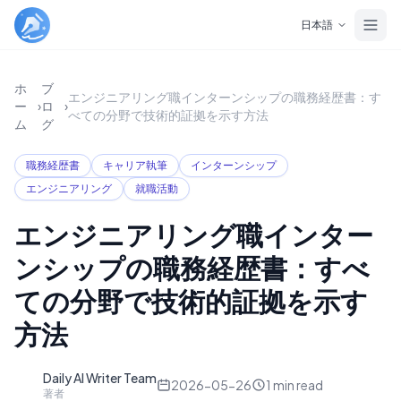
Skip to main content
日本語
ホ
ブ
エンジニアリング職インターンシップの職務経歴書：す
ー
›
ロ
›
べての分野で技術的証拠を示す方法
ム
グ
職務経歴書
キャリア執筆
インターンシップ
エンジニアリング
就職活動
エンジニアリング職インター
ンシップの職務経歴書：すべ
ての分野で技術的証拠を示す
方法
Daily AI Writer Team
D
2026-05-26
1
min read
著者