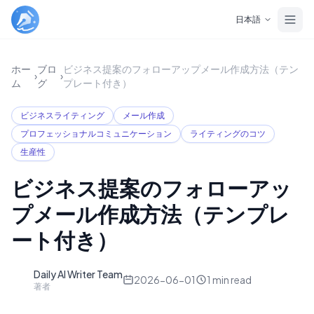
Skip to main content
日本語
ホー
ブロ
ビジネス提案のフォローアップメール作成方法（テン
›
›
ム
グ
プレート付き）
ビジネスライティング
メール作成
プロフェッショナルコミュニケーション
ライティングのコツ
生産性
ビジネス提案のフォローアッ
プメール作成方法（テンプレ
ート付き）
Daily AI Writer Team
D
2026-06-01
1
min read
著者