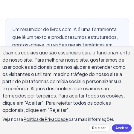
Um resumidor de livros com IA é uma ferramenta
que lê um texto e produz resumos estruturados,
pontos-chave, ou visões gerais temáticas em
Usamos cookies que são essenciais para o funcionamento
uma fração do tempo que levaria para ler a obra
do nosso site. Para melhorar nosso site, gostaríamos de
completa. Para alunos que lidam com livros
usar cookies adicionais para nos ajudar a entender como
didáticos densos, pesquisadores navegando
os visitantes o utilizam, medir o tráfego do nosso site a
dezenas de artigos e livros simultaneamente, e
partir de plataformas de mídia social e personalizar sua
profissionais que desejam extrair ideias práticas
experiência. Alguns dos cookies que usamos são
de não-ficção, um resumidor de livros com IA
fornecidos por terceiros. Para aceitar todos os cookies,
pode reduzir significativamente o tempo da
clique em "Aceitar". Para rejeitar todos os cookies
leitura à aplicação. Este guia cobre como essas
opcionais, clique em "Rejeitar".
ferramentas funcionam, onde realmente ajudam,
Veja nossa
Política de Privacidade
para mais informações
onde caem em falta, e como usá-las como
Rejeitar
Aceitar
companheiras de leitura em vez de substitutas da