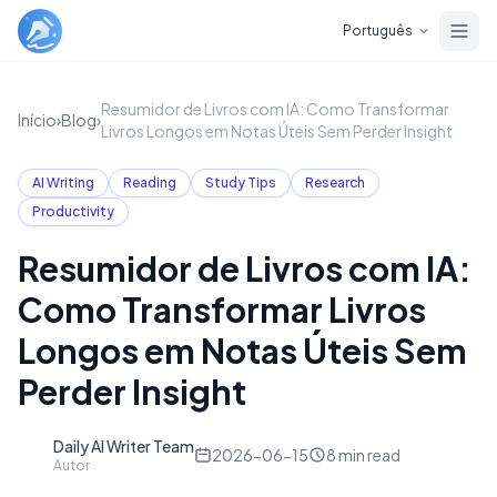
Skip to main content
Português
Resumidor de Livros com IA: Como Transformar
Início
›
Blog
›
Livros Longos em Notas Úteis Sem Perder Insight
AI Writing
Reading
Study Tips
Research
Productivity
Resumidor de Livros com IA:
Como Transformar Livros
Longos em Notas Úteis Sem
Perder Insight
Daily AI Writer Team
D
2026-06-15
8
min read
Autor