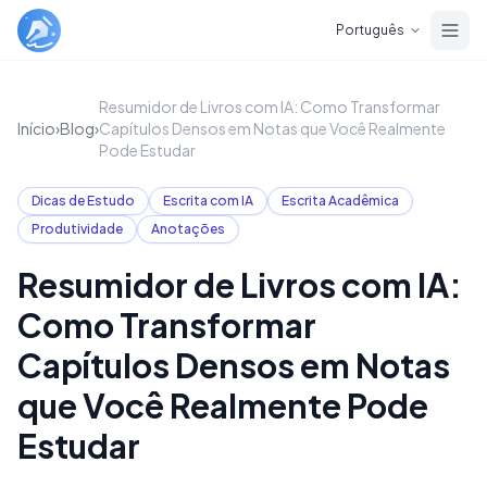
Skip to main content
Português
Resumidor de Livros com IA: Como Transformar
Início
›
Blog
›
Capítulos Densos em Notas que Você Realmente
Pode Estudar
Dicas de Estudo
Escrita com IA
Escrita Acadêmica
Produtividade
Anotações
Resumidor de Livros com IA:
Como Transformar
Capítulos Densos em Notas
que Você Realmente Pode
Estudar