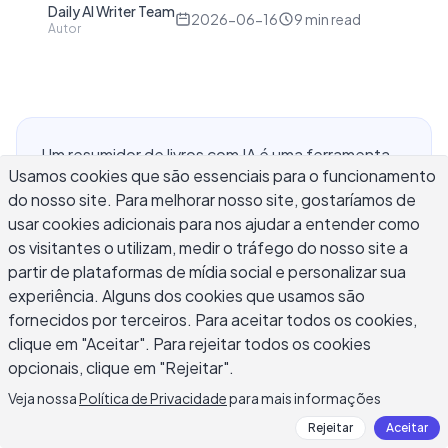
Daily AI Writer Team
D
2026-06-16
9
min read
Autor
Um resumidor de livros com IA é uma ferramenta
Usamos cookies que são essenciais para o funcionamento
que processa capítulos densos de livros didáticos
do nosso site. Para melhorar nosso site, gostaríamos de
e produz notas organizadas, listas de conceitos-
usar cookies adicionais para nos ajudar a entender como
chave e panoramas de seções que você
os visitantes o utilizam, medir o tráfego do nosso site a
realmente pode usar para estudar. Para
partir de plataformas de mídia social e personalizar sua
estudantes que trabalham com centenas de
experiência. Alguns dos cookies que usamos são
páginas de leitura atribuída, revisando antes de
fornecidos por terceiros. Para aceitar todos os cookies,
um exame intermediário ou tentando acompanhar
clique em "Aceitar". Para rejeitar todos os cookies
vários cursos simultaneamente, um resumidor de
opcionais, clique em "Rejeitar".
livros com IA pode reduzir significativamente o
Veja nossa
Política de Privacidade
para mais informações
tempo entre a leitura e a compreensão. Este guia
Rejeitar
Aceitar
cobre como essas ferramentas funcionam, onde