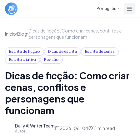
Skip to main content
Português
Dicas de ficção: Como criar cenas, conflitos e
Início
›
Blog
›
personagens que funcionam
Escrita de ficção
Dicas de escrita
Escrita de cenas
Escrita criativa
Revisão
Dicas de ficção: Como criar
cenas, conflitos e
personagens que
funcionam
Daily AI Writer Team
D
2026-06-04
11
min read
Autor