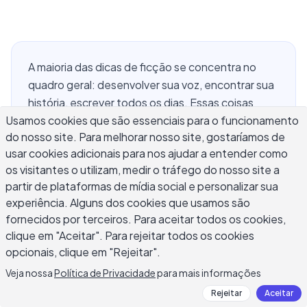
A maioria das dicas de ficção se concentra no
quadro geral: desenvolver sua voz, encontrar sua
história, escrever todos os dias. Essas coisas
Usamos cookies que são essenciais para o funcionamento
importam, mas não ajudam a corrigir o parágrafo
do nosso site. Para melhorar nosso site, gostaríamos de
que não está funcionando agora. Este guia cobre
usar cookies adicionais para nos ajudar a entender como
a mecânica prática da escrita que faz a ficção ter
os visitantes o utilizam, medir o tráfego do nosso site a
sucesso ou fracasso no nível da frase e da cena.
partir de plataformas de mídia social e personalizar sua
Você encontrará métodos concretos para
experiência. Alguns dos cookies que usamos são
construir cenas que mantêm a tensão, escrever
fornecidos por terceiros. Para aceitar todos os cookies,
conflito que parece conquistado, escolher um
clique em "Aceitar". Para rejeitar todos os cookies
ponto de vista que serve sua história, e revisar
opcionais, clique em "Rejeitar".
rascunhos sem perder o que os tornou dignos de
Veja nossa
Política de Privacidade
para mais informações
escrever em primeiro lugar.
Rejeitar
Aceitar