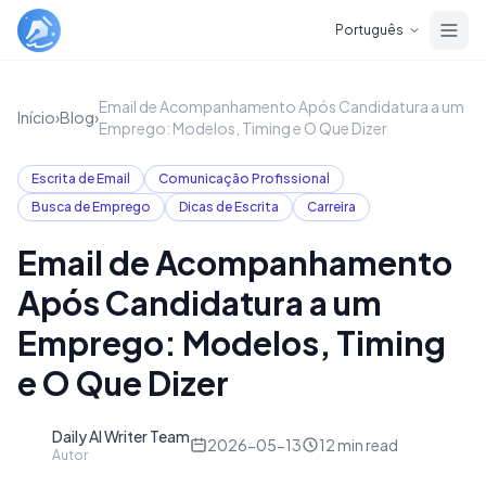
Skip to main content
Português
Email de Acompanhamento Após Candidatura a um
Início
›
Blog
›
Emprego: Modelos, Timing e O Que Dizer
Escrita de Email
Comunicação Profissional
Busca de Emprego
Dicas de Escrita
Carreira
Email de Acompanhamento
Após Candidatura a um
Emprego: Modelos, Timing
e O Que Dizer
Daily AI Writer Team
D
2026-05-13
12
min read
Autor