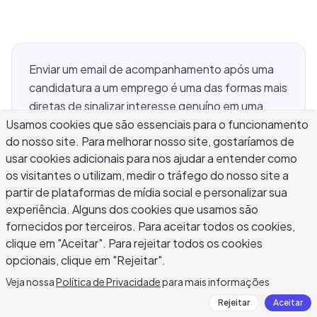
Enviar um email de acompanhamento após uma
candidatura a um emprego é uma das formas mais
diretas de sinalizar interesse genuíno em uma
Usamos cookies que são essenciais para o funcionamento
vaga sem cruzar a linha da profissionalidade. A
do nosso site. Para melhorar nosso site, gostaríamos de
maioria dos times de recrutamento processa
usar cookies adicionais para nos ajudar a entender como
centenas de candidaturas, e uma mensagem
os visitantes o utilizam, medir o tráfego do nosso site a
breve e bem-cronometrada pode mover seu
partir de plataformas de mídia social e personalizar sua
nome da fila para uma conversa real. A diferença
experiência. Alguns dos cookies que usamos são
entre um acompanhamento que ajuda e um que
fornecidos por terceiros. Para aceitar todos os cookies,
prejudica vem de três coisas: timing, o que você
clique em "Aceitar". Para rejeitar todos os cookies
diz e como você diz. Este guia cobre quando
opcionais, clique em "Rejeitar".
entrar em contato, como escrever o email,
Veja nossa
Política de Privacidade
para mais informações
modelos prontos para usar, formatos de linhas de
Rejeitar
Aceitar
assunto corretos, e os erros que a maioria dos