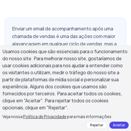
Enviar um email de acompanhamento após uma
chamada de vendas é uma das ações com maior
alavancagem em qualquer ciclo de vendas, mas a
Usamos cookies que são essenciais para o funcionamento
maioria dos emails de acompanhamento chega
do nosso site. Para melhorar nosso site, gostaríamos de
muito tarde, diz muito pouco ou repete o que já
usar cookies adicionais para nos ajudar a entender como
foi abordado na chamada. Um email de
os visitantes o utilizam, medir o tráfego do nosso site a
acompanhamento bem escrito confirma os
partir de plataformas de mídia social e personalizar sua
próximos passos, aborda objeções pendentes e
experiência. Alguns dos cookies que usamos são
mantém o momentum vivo uma vez que a
fornecidos por terceiros. Para aceitar todos os cookies,
atenção do prospect se move para outro lugar.
clique em "Aceitar". Para rejeitar todos os cookies
Quer você tenha fechado uma demonstração,
opcionais, clique em "Rejeitar".
realizado uma chamada de descoberta ou
Veja nossa
Política de Privacidade
para mais informações
finalizado uma revisão de proposta, este guia
Rejeitar
Aceitar
cobre o que incluir, quando enviar, modelos