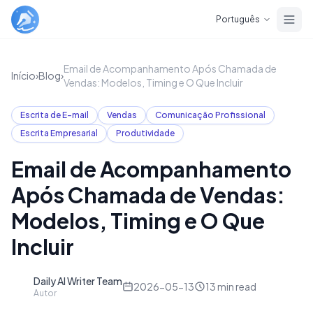
Skip to main content
Português
Email de Acompanhamento Após Chamada de
Início
›
Blog
›
Vendas: Modelos, Timing e O Que Incluir
Escrita de E-mail
Vendas
Comunicação Profissional
Escrita Empresarial
Produtividade
Email de Acompanhamento
Após Chamada de Vendas:
Modelos, Timing e O Que
Incluir
Daily AI Writer Team
D
2026-05-13
13
min read
Autor