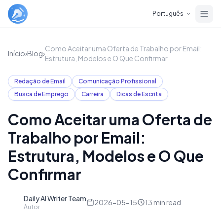
Skip to main content
Português
Como Aceitar uma Oferta de Trabalho por Email:
Início
›
Blog
›
Estrutura, Modelos e O Que Confirmar
Redação de Email
Comunicação Profissional
Busca de Emprego
Carreira
Dicas de Escrita
Como Aceitar uma Oferta de
Trabalho por Email:
Estrutura, Modelos e O Que
Confirmar
Daily AI Writer Team
D
2026-05-15
13
min read
Autor