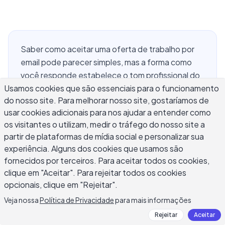
Saber como aceitar uma oferta de trabalho por
email pode parecer simples, mas a forma como
você responde estabelece o tom profissional do
Usamos cookies que são essenciais para o funcionamento
seu relacionamento com seu novo empregador
do nosso site. Para melhorar nosso site, gostaríamos de
antes mesmo de você entrar pela porta. Um email
usar cookies adicionais para nos ajudar a entender como
de aceitação de oferta bem escrito confirma os
os visitantes o utilizam, medir o tráfego do nosso site a
termos-chave do seu acordo — salário, data de
partir de plataformas de mídia social e personalizar sua
início, cargo e qualquer condição acordada —
experiência. Alguns dos cookies que usamos são
enquanto expressa entusiasmo genuíno sem
fornecidos por terceiros. Para aceitar todos os cookies,
parecer muito ansioso ou formulaico. A maioria
clique em "Aceitar". Para rejeitar todos os cookies
dos candidatos ou subestima o momento com
opcionais, clique em "Rejeitar".
uma resposta de duas linhas ou o torna algo
Veja nossa
Política de Privacidade
para mais informações
desconfortável e confuso. Este guia cobre o que
Rejeitar
Aceitar
incluir, como estruturar o email, modelos prontos