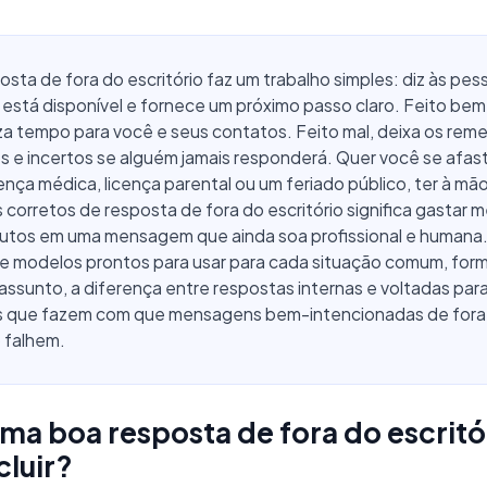
sta de fora do escritório faz um trabalho simples: diz às pe
está disponível e fornece um próximo passo claro. Feito bem
a tempo para você e seus contatos. Feito mal, deixa os rem
s e incertos se alguém jamais responderá. Quer você se afas
icença médica, licença parental ou um feriado público, ter à mã
corretos de resposta de fora do escritório significa gastar 
nutos em uma mensagem que ainda soa profissional e humana.
re modelos prontos para usar para cada situação comum, for
 assunto, a diferença entre respostas internas e voltadas para
os que fazem com que mensagens bem-intencionadas de fora
o falhem.
ma boa resposta de fora do escritó
cluir?