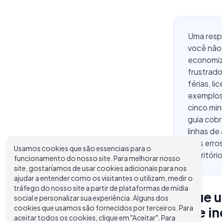
Uma respo
você não 
economiz
frustrado
férias, l
exemplos 
cinco mi
guia cob
linhas de
e os err
Usamos cookies que são essenciais para o
escritóri
funcionamento do nosso site. Para melhorar nosso
site, gostaríamos de usar cookies adicionais para nos
ajudar a entender como os visitantes o utilizam, medir o
tráfego do nosso site a partir de plataformas de mídia
O que u
social e personalizar sua experiência. Alguns dos
cookies que usamos são fornecidos por terceiros. Para
deve in
aceitar todos os cookies, clique em "Aceitar". Para