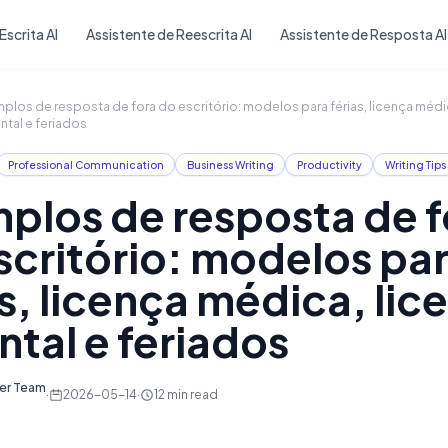
Skip to main content
Escrita AI
Assistente de Reescrita AI
Assistente de Resposta AI
plos de resposta de fora do escritório: modelos para férias, licença médi
ntal e feriados
Professional Communication
Business Writing
Productivity
Writing Tips
plos de resposta de f
scritório: modelos pa
as, licença médica, lic
ntal e feriados
ter Team
·
2026-05-14
·
12
min read