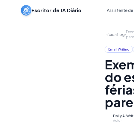
Escritor de IA Diário
Assistente de 
Exem
Início
›
Blog
›
pare
Email Writing
Exem
do e
féri
pare
Daily AI Wri
D
Autor