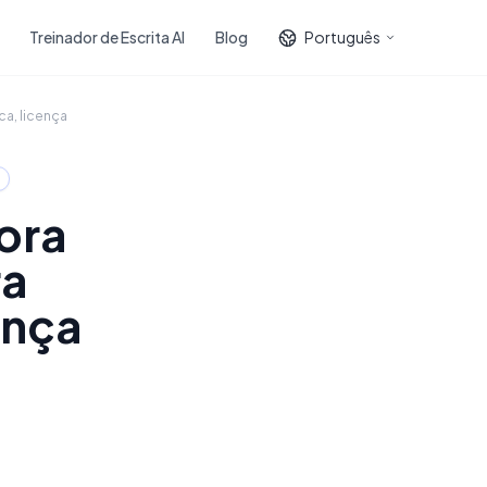
Treinador de Escrita AI
Blog
Português
ca, licença
ora
ra
ença