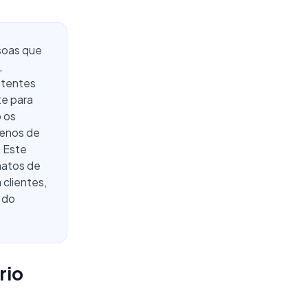
ssoas que
,
etentes
te para
o os
menos de
 Este
matos de
 clientes,
 do
rio