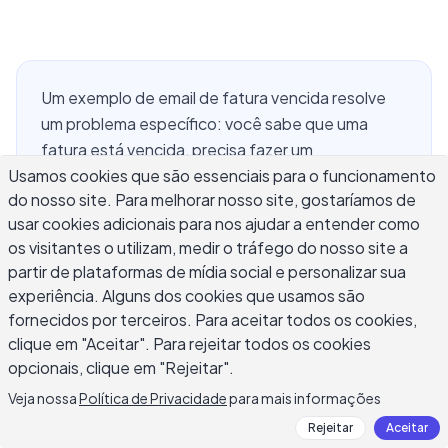
Um exemplo de email de fatura vencida resolve
um problema específico: você sabe que uma
fatura está vencida, precisa fazer um
Usamos cookies que são essenciais para o funcionamento
acompanhamento, mas continua adiando porque
do nosso site. Para melhorar nosso site, gostaríamos de
escrever a mensagem parece desconfortável. A
usar cookies adicionais para nos ajudar a entender como
maioria das faturas vencidas permanece não
os visitantes o utilizam, medir o tráfego do nosso site a
paga por mais tempo do que o necessário não
partir de plataformas de mídia social e personalizar sua
porque os clientes se recusam a pagar, mas
experiência. Alguns dos cookies que usamos são
porque o lembrete nunca é enviado. Um email de
fornecidos por terceiros. Para aceitar todos os cookies,
fatura vencida bem escrito é factual, específico o
clique em "Aceitar". Para rejeitar todos os cookies
suficiente para agir imediatamente e firme sem
opcionais, clique em "Rejeitar".
ser pessoal. Este guia fornece modelos prontos
Veja nossa
Política de Privacidade
para mais informações
para cópia para cada estágio da sequência de
Rejeitar
Aceitar
acompanhamento, desde um primeiro aviso