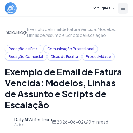
Skip to main content
Português
Exemplo de Email de Fatura Vencida: Modelos,
Início
›
Blog
›
Linhas de Assunto e Scripts de Escalação
Redação de Email
Comunicação Profissional
Redação Comercial
Dicas de Escrita
Produtividade
Exemplo de Email de Fatura
Vencida: Modelos, Linhas
de Assunto e Scripts de
Escalação
Daily AI Writer Team
D
2026-06-02
9
min read
Autor