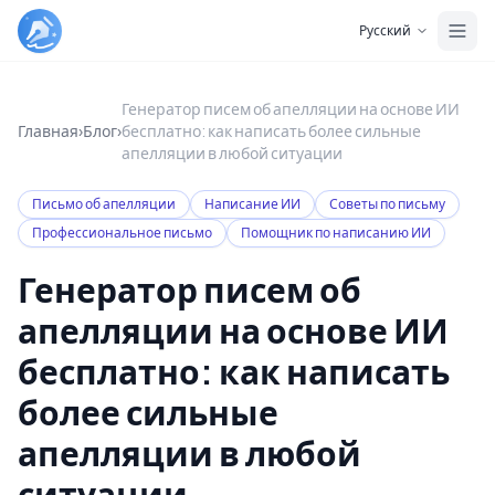
Skip to main content
Русский
Генератор писем об апелляции на основе ИИ
Главная
›
Блог
›
бесплатно: как написать более сильные
апелляции в любой ситуации
Письмо об апелляции
Написание ИИ
Советы по письму
Профессиональное письмо
Помощник по написанию ИИ
Генератор писем об
апелляции на основе ИИ
бесплатно: как написать
более сильные
апелляции в любой
ситуации