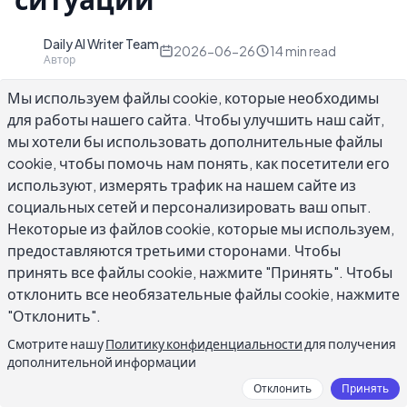
Daily AI Writer Team
D
2026-06-26
14
min read
Автор
Мы используем файлы cookie, которые необходимы
для работы нашего сайта. Чтобы улучшить наш сайт,
мы хотели бы использовать дополнительные файлы
cookie, чтобы помочь нам понять, как посетители его
Использование бесплатного генератора
используют, измерять трафик на нашем сайте из
писем об апелляции на основе ИИ дает вам
социальных сетей и персонализировать ваш опыт.
преимущество при столкновении с
Некоторые из файлов cookie, которые мы используем,
отклоненным страховым требованием,
предоставляются третьими сторонами. Чтобы
отклоненным заявлением о финансовой
принять все файлы cookie, нажмите "Принять". Чтобы
помощи, школьной апелляцией или
отклонить все необязательные файлы cookie, нажмите
"Отклонить".
приостановленным онлайн-аккаунтом.
Написание апелляции с нуля вызывает стресс,
Смотрите нашу
Политику конфиденциальности
для получения
дополнительной информации
поскольку на карту поставлены высокие
ставки и требуемый формат незнаком. ИИ
Отклонить
Принять